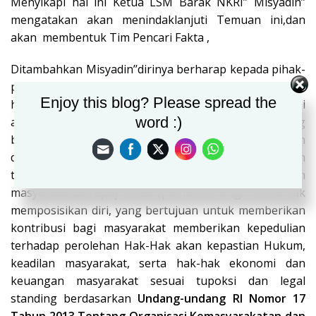
Menyikapi hal ini Ketua LSM Barak NKRI” Misyadin’’
mengatakan akan menindaklanjuti Temuan ini,dan
akan membentuk Tim Pencari Fakta ,
Ditambahkan Misyadin’’dirinya berharap kepada pihak-
pihak terkait untuk dapat bekerjasama, mengingat
Enjoy this blog? Please spread the
hadirnya LSM BARAK NKRI dikabupaten Oku Selatan ini
word :)
adalah salah satu Lembaga Kontrol Sosial yang
bermitra dengan Eksekutif, Legislatif dan Yudikatif dan
dalam melaksanakan peran dan fungsinya
,
kami akan
terus berupaya membaur dalam kehidupan
masyarakat,berupaya seoptimal mungkin untuk
memposisikan diri, yang bertujuan untuk memberikan
kontribusi bagi masyarakat memberikan kepedulian
terhadap perolehan Hak-Hak akan kepastian Hukum,
keadilan masyarakat, serta hak-hak ekonomi dan
keuangan masyarakat sesuai tupoksi dan legal
standing berdasarkan
Undang-undang RI Nomor 17
Tahun 2013 Tentang Organisasi Kemasyarakatan dan