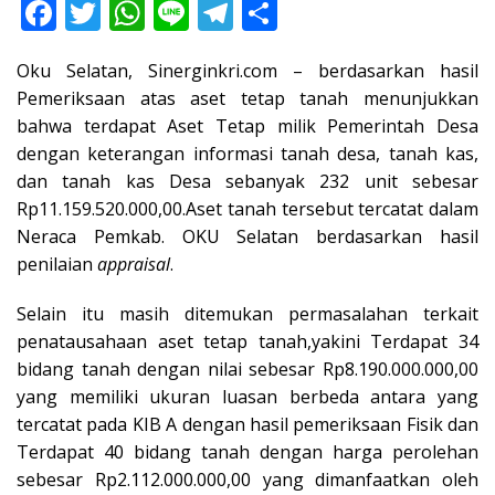
F
T
W
Li
T
S
ac
w
h
n
el
h
Oku Selatan, Sinerginkri.com – berdasarkan hasil
e
itt
at
e
e
ar
Pemeriksaan atas aset tetap tanah menunjukkan
b
er
s
gr
e
bahwa terdapat Aset Tetap milik Pemerintah Desa
o
A
a
dengan keterangan informasi tanah desa, tanah kas,
o
p
m
dan tanah kas Desa sebanyak 232 unit sebesar
Rp11.159.520.000,00.Aset tanah tersebut tercatat dalam
k
p
Neraca Pemkab. OKU Selatan berdasarkan hasil
penilaian
appraisal
.
Selain itu masih ditemukan permasalahan terkait
penatausahaan aset tetap tanah,yakini Terdapat 34
bidang tanah dengan nilai sebesar Rp8.190.000.000,00
yang memiliki ukuran luasan berbeda antara yang
tercatat pada KIB A dengan hasil pemeriksaan Fisik dan
Terdapat 40 bidang tanah dengan harga perolehan
sebesar Rp2.112.000.000,00 yang dimanfaatkan oleh