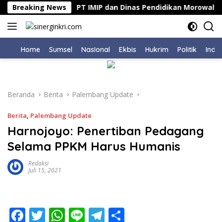
Langsung
 Pemalang
Breaking News
PT IMIP dan Dinas Pendidikan Morowali Ko
ke
konten
Home
Sumsel
NasIonal
Ekbis
Hukrim
Politik
Indu
Beranda
Berita
Palembang Update
Berita
,
Palembang Update
Harnojoyo: Penertiban Pedagang
Selama PPKM Harus Humanis
Redaksi
Juli 15, 2021
F
T
W
Li
T
S