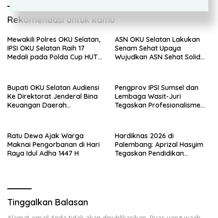
Rekomendasi untuk kamu
Mewakili Polres OKU Selatan,
ASN OKU Selatan Lakukan
IPSI OKU Selatan Raih 17
Senam Sehat Upaya
Medali pada Polda Cup HUT
Wujudkan ASN Sehat Solid
Bhayangkara ke-80
Produktif Menuju OKU
Selatan Berjaya
Bupati OKU Selatan Audiensi
Pengprov IPSI Sumsel dan
Ke Direktorat Jenderal Bina
Lembaga Wasit-Juri
Keuangan Daerah
Tegaskan Profesionalisme
Kemendagri
Penjurian O2SN 2026
Ratu Dewa Ajak Warga
Hardiknas 2026 di
Maknai Pengorbanan di Hari
Palembang: Aprizal Hasyim
Raya Idul Adha 1447 H
Tegaskan Pendidikan
Berkarakter sebagai Fondasi
SDM Unggul
Tinggalkan Balasan
Alamat email Anda tidak akan dipublikasikan.
Ruas yang wajib