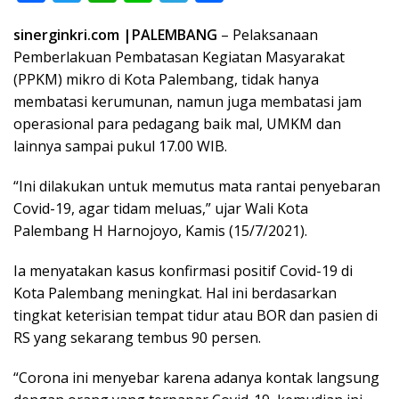
ac
w
h
n
el
h
sinerginkri.com |PALEMBANG
– Pelaksanaan
e
itt
at
e
e
ar
Pemberlakuan Pembatasan Kegiatan Masyarakat
b
er
s
gr
e
(PPKM) mikro di Kota Palembang, tidak hanya
o
A
a
membatasi kerumunan, namun juga membatasi jam
o
p
m
operasional para pedagang baik mal, UMKM dan
lainnya sampai pukul 17.00 WIB.
k
p
“Ini dilakukan untuk memutus mata rantai penyebaran
Covid-19, agar tidam meluas,” ujar Wali Kota
Palembang H Harnojoyo, Kamis (15/7/2021).
Ia menyatakan kasus konfirmasi positif Covid-19 di
Kota Palembang meningkat. Hal ini berdasarkan
tingkat keterisian tempat tidur atau BOR dan pasien di
RS yang sekarang tembus 90 persen.
“Corona ini menyebar karena adanya kontak langsung