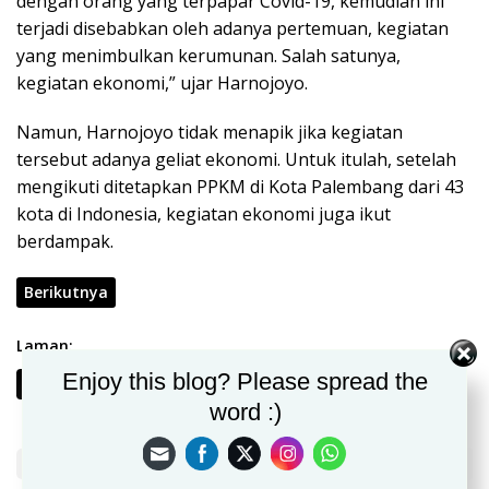
dengan orang yang terpapar Covid-19, kemudian ini
terjadi disebabkan oleh adanya pertemuan, kegiatan
yang menimbulkan kerumunan. Salah satunya,
kegiatan ekonomi,” ujar Harnojoyo.
Namun, Harnojoyo tidak menapik jika kegiatan
tersebut adanya geliat ekonomi. Untuk itulah, setelah
mengikuti ditetapkan PPKM di Kota Palembang dari 43
kota di Indonesia, kegiatan ekonomi juga ikut
berdampak.
Berikutnya
Laman:
Enjoy this blog? Please spread the
1
2
word :)