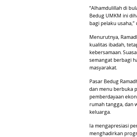
“Alhamdulillah di bu
Bedug UMKM ini di
bagi pelaku usaha,” 
Menurutnya, Ramad
kualitas ibadah, tet
kebersamaan. Suasa
semangat berbagi h
masyarakat.
Pasar Bedug Ramadha
dan menu berbuka pua
pemberdayaan ekono
rumah tangga, dan 
keluarga.
Ia mengapresiasi pe
menghadirkan progr