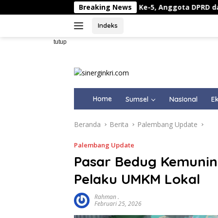
Langsung
donesia Asri Minggu Ke-5, Anggota DPRD dan DPC Partai Dem
Breaking News
ke
konten
Indeks
tutup
Home
Sumsel
NasIonal
Ek
Beranda
Berita
Palembang Update
Palembang Update
Pasar Bedug Kemuning
Pelaku UMKM Lokal
Rahman .
Februari 25, 2026