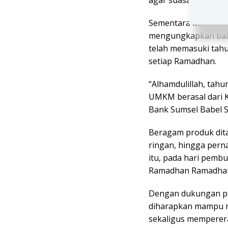
Sementara itu, Camat
mengungkapkan bah
telah memasuki tah
setiap Ramadhan.
“Alhamdulillah, tahu
UMKM berasal dari 
Bank Sumsel Babel Sy
Beragam produk dita
ringan, hingga perna
itu, pada hari pemb
Ramadhan Ramadhan
Dengan dukungan pe
diharapkan mampu m
sekaligus memperera