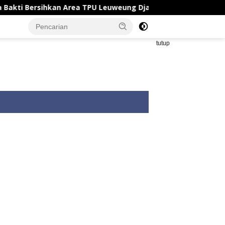
rea TPU Leuweung Djati
Satlantas Polresta Karawang
tutup