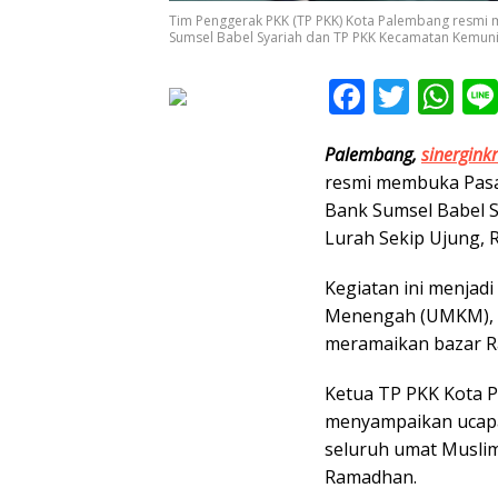
Tim Penggerak PKK (TP PKK) Kota Palembang resm
Sumsel Babel Syariah dan TP PKK Kecamatan Kemunin
F
T
W
ac
w
h
Palembang,
sinerginkr
e
itt
at
resmi membuka Pas
b
er
s
Bank Sumsel Babel 
o
A
Lurah Sekip Ujung, R
o
p
Kegiatan ini menjadi
k
p
Menengah (UMKM), 
meramaikan bazar R
Ketua TP PKK Kota P
menyampaikan ucapa
seluruh umat Muslim
Ramadhan.