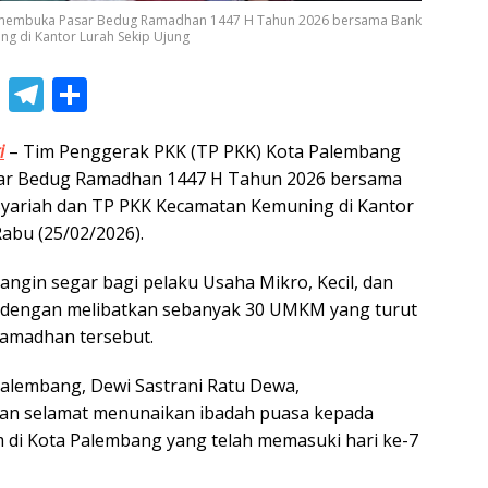
i membuka Pasar Bedug Ramadhan 1447 H Tahun 2026 bersama Bank
g di Kantor Lurah Sekip Ujung
Li
T
S
n
el
h
i
– Tim Penggerak PKK (TP PKK) Kota Palembang
e
e
ar
ar Bedug Ramadhan 1447 H Tahun 2026 bersama
gr
e
Syariah dan TP PKK Kecamatan Kemuning di Kantor
a
abu (25/02/2026).
m
 angin segar bagi pelaku Usaha Mikro, Kecil, dan
dengan melibatkan sebanyak 30 UMKM yang turut
amadhan tersebut.
alembang, Dewi Sastrani Ratu Dewa,
n selamat menunaikan ibadah puasa kepada
 di Kota Palembang yang telah memasuki hari ke-7