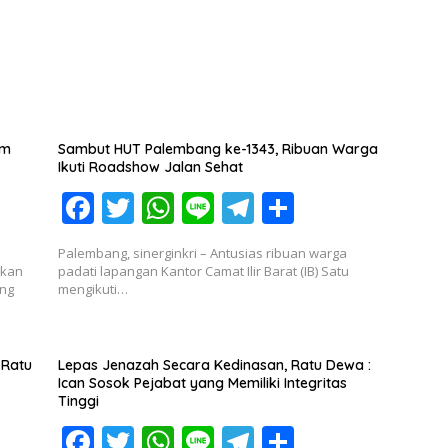
k
p
im
Sambut HUT Palembang ke-1343, Ribuan Warga
Ikuti Roadshow Jalan Sehat
F
T
W
Li
T
S
ac
w
h
n
el
h
Palembang, sinerginkri – Antusias ribuan warga
e
itt
at
e
e
ar
ikan
padati lapangan Kantor Camat Ilir Barat (IB) Satu
ang
mengikuti…
b
er
s
gr
e
o
A
a
o
p
m
 Ratu
Lepas Jenazah Secara Kedinasan, Ratu Dewa :
Ican Sosok Pejabat yang Memiliki Integritas
k
p
Tinggi
F
T
W
Li
T
S