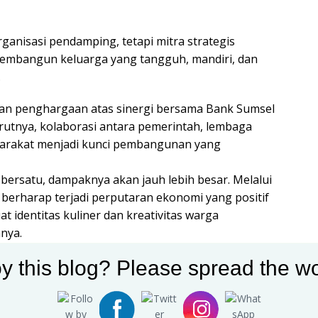
ganisasi pendamping, tetapi mitra strategis
embangun keluarga yang tangguh, mandiri, dan
.
an penghargaan atas sinergi bersama Bank Sumsel
rutnya, kolaborasi antara pemerintah, lembaga
arakat menjadi kunci pembangunan yang
 bersatu, dampaknya akan jauh lebih besar. Melalui
a berharap terjadi perputaran ekonomi yang positif
 identitas kuliner dan kreativitas warga
nya.
y this blog? Please spread the wo
 1447 H ini digelar selama tiga hari, mulai 25
2026. Masyarakat diimbau untuk menjaga
han, dan kenyamanan selama kegiatan berlangsung
 aman dan penuh keberkahan.