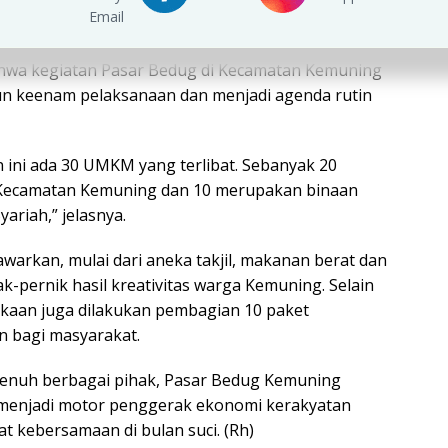
 Kemuning, Dr. Amiruddin Sandy, S.STP., M.Si.,
wa kegiatan Pasar Bedug di Kecamatan Kemuning
un keenam pelaksanaan dan menjadi agenda rutin
n ini ada 30 UMKM yang terlibat. Sebanyak 20
Kecamatan Kemuning dan 10 merupakan binaan
ariah,” jelasnya.
warkan, mulai dari aneka takjil, makanan berat dan
k-pernik hasil kreativitas warga Kemuning. Selain
ukaan juga dilakukan pembagian 10 paket
 bagi masyarakat.
nuh berbagai pihak, Pasar Bedug Kemuning
enjadi motor penggerak ekonomi kerakyatan
t kebersamaan di bulan suci. (Rh)