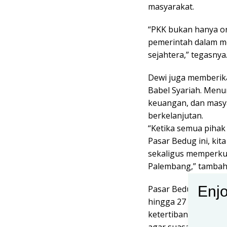
masyarakat.
“PKK bukan hanya or
pemerintah dalam m
sejahtera,” tegasnya
Dewi juga memberik
Babel Syariah. Menu
keuangan, dan masy
berkelanjutan.
“Ketika semua pihak
Pasar Bedug ini, kit
sekaligus memperkuat
Palembang,” tambah
Enjo
Pasar Bedug Ramadhan
hingga 27 Februari 
ketertiban, kebersi
agar suasana tetap