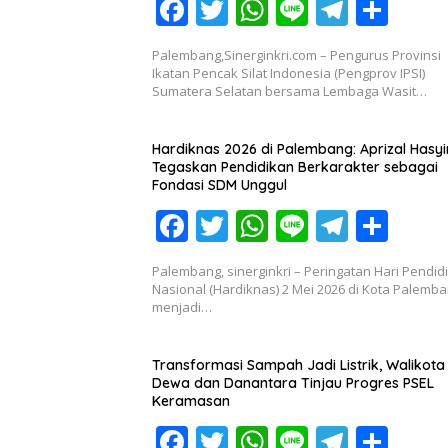
F
T
W
Li
T
S
ac
w
h
n
el
h
Palembang,Sinerginkri.com – Pengurus Provinsi
e
itt
at
e
e
ar
Ikatan Pencak Silat Indonesia (Pengprov IPSI)
Sumatera Selatan bersama Lembaga Wasit…
b
er
s
gr
e
o
A
a
Hardiknas 2026 di Palembang: Aprizal Hasy
o
p
m
Tegaskan Pendidikan Berkarakter sebagai
Fondasi SDM Unggul
k
p
F
T
W
Li
T
S
ac
w
h
n
el
h
Palembang, sinerginkri – Peringatan Hari Pendid
e
itt
at
e
e
ar
Nasional (Hardiknas) 2 Mei 2026 di Kota Palemb
menjadi…
b
er
s
gr
e
o
A
a
Transformasi Sampah Jadi Listrik, Walikota
o
p
m
Dewa dan Danantara Tinjau Progres PSEL
Keramasan
k
p
F
T
W
Li
T
S