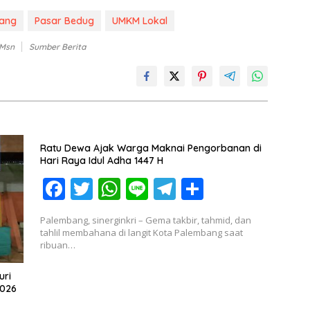
bang
Pasar Bedug
UMKM Lokal
 Msn
Sumber Berita
Ratu Dewa Ajak Warga Maknai Pengorbanan di
Hari Raya Idul Adha 1447 H
F
T
W
Li
T
S
ac
w
h
n
el
h
Palembang, sinerginkri – Gema takbir, tahmid, dan
e
itt
at
e
e
ar
tahlil membahana di langit Kota Palembang saat
ribuan…
b
er
s
gr
e
o
A
a
uri
2026
o
p
m