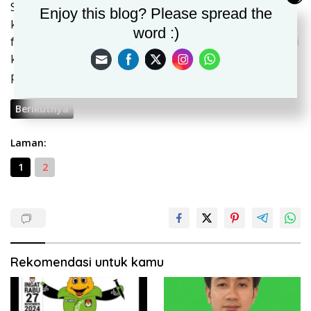
Sebelumnya lokasi itu adalah tempat main futsal, dan
Enjoy this blog? Please spread the
kami ikut bermain, tapi sekarang telah dirubah
word :)
fungsinya jadi kawasan hotel yang megah dan kokoh di
komplek perumahan kami,” kata beberapa orang
pemuda (01/03/2021).
Berikutnya
Laman:
1
2
Rekomendasi untuk kamu