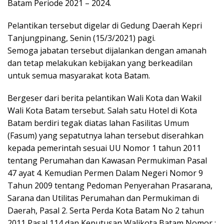
o
A
a
Batam Periode 2021 – 2024.
o
p
m
Pelantikan tersebut digelar di Gedung Daerah Kepri
k
p
Tanjungpinang, Senin (15/3/2021) pagi.
Semoga jabatan tersebut dijalankan dengan amanah
dan tetap melakukan kebijakan yang berkeadilan
untuk semua masyarakat kota Batam.
Bergeser dari berita pelantikan Wali Kota dan Wakil
Wali Kota Batam tersebut. Salah satu Hotel di Kota
Batam berdiri tegak diatas lahan Fasilitas Umum
(Fasum) yang sepatutnya lahan tersebut diserahkan
kepada pemerintah sesuai UU Nomor 1 tahun 2011
tentang Perumahan dan Kawasan Permukiman Pasal
47 ayat 4. Kemudian Permen Dalam Negeri Nomor 9
Tahun 2009 tentang Pedoman Penyerahan Prasarana,
Sarana dan Utilitas Perumahan dan Permukiman di
Daerah, Pasal 2. Serta Perda Kota Batam No 2 tahun
2011 Pasal 114 dan Keputusan Walikota Batam Nomor :