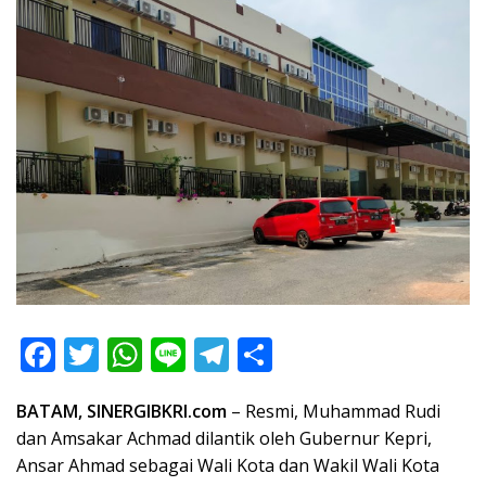
F
T
W
Li
T
S
ac
w
h
n
el
h
BATAM, SINERGIBKRI.com
– Resmi, Muhammad Rudi
e
itt
at
e
e
ar
dan Amsakar Achmad dilantik oleh Gubernur Kepri,
b
er
s
gr
e
Ansar Ahmad sebagai Wali Kota dan Wakil Wali Kota