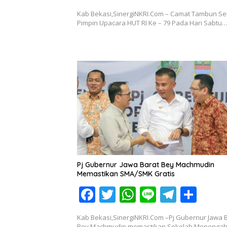
ac
w
h
n
el
h
Kab Bekasi,SinergiNKRI.Com – Camat Tambun Se
e
itt
at
e
e
ar
Pimpin Upacara HUT RI Ke – 79 Pada Hari Sabtu
b
er
s
gr
e
o
A
a
o
p
m
k
p
Pj Gubernur Jawa Barat Bey Machmudin
Memastikan SMA/SMK Gratis
F
T
W
Li
T
S
ac
w
h
n
el
h
Kab Bekasi,SinergiNKRI.Com –Pj Gubernur Jawa 
e
itt
at
e
e
ar
Bey Machmudin memastikan Sekolah Menengah