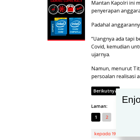
Mantan Kapolri ini
penyerapan anggaran
Padahal anggaranny
“Uangnya ada tapi b
Covid, kemudian untu
ujarnya.
Namun, menurut Tit
persoalan realisasi
Berikutnya
Enjo
Laman:
1
2
kepada 19 kepala da