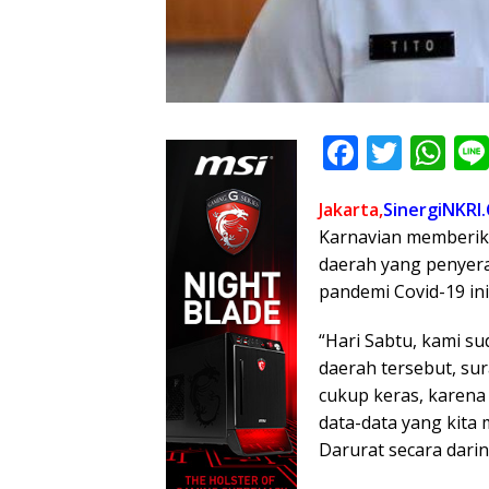
F
T
W
ac
w
h
Jakarta,
SinergiNKRI
e
itt
at
Karnavian memberik
b
er
s
daerah yang penyer
o
A
pandemi Covid-19 ini
o
p
“Hari Sabtu, kami su
k
p
daerah tersebut, sur
cukup keras, karena
data-data yang kita 
Darurat secara darin