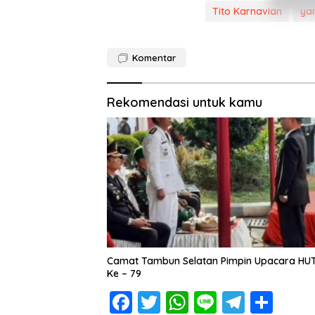
Tito Karnavian
ya
Komentar
Rekomendasi untuk kamu
Camat Tambun Selatan Pimpin Upacara HUT
Ke – 79
F
T
W
Li
T
S