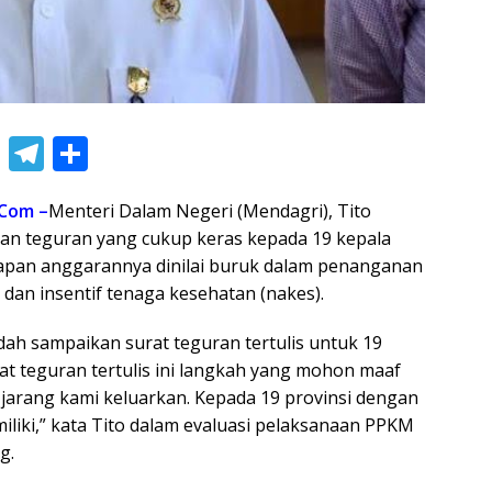
Li
T
S
n
el
h
.Com –
Menteri Dalam Negeri (Mendagri), Tito
e
e
ar
an teguran yang cukup keras kepada 19 kepala
gr
e
apan anggarannya dinilai buruk dalam penanganan
a
 dan insentif tenaga kesehatan (nakes).
m
dah sampaikan surat teguran tertulis untuk 19
at teguran tertulis ini langkah yang mohon maaf
 jarang kami keluarkan. Kepada 19 provinsi dengan
miliki,” kata Tito dalam evaluasi pelaksanaan PPKM
g.