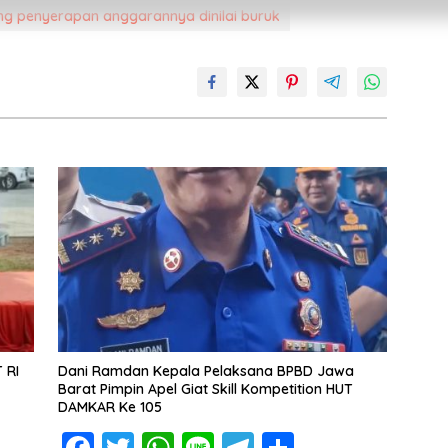
ng penyerapan anggarannya dinilai buruk
 RI
Dani Ramdan Kepala Pelaksana BPBD Jawa
Barat Pimpin Apel Giat Skill Kompetition HUT
DAMKAR Ke 105
F
T
W
Li
T
S