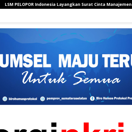
sia Layangkan Surat Cinta Manajemen Apartemen Ecohome C