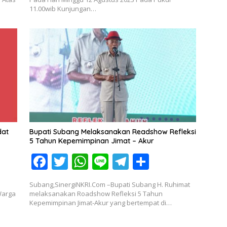
11.00wib Kunjungan…
b
er
s
gr
e
o
A
a
o
p
m
k
p
dat
Bupati Subang Melaksanakan Readshow Refleksi
5 Tahun Kepemimpinan Jimat – Akur
F
T
W
Li
T
S
ac
w
h
n
el
h
Subang,SinergiNKRI.Com –Bupati Subang H. Ruhimat
e
itt
at
e
e
ar
Warga
melaksanakan Roadshow Refleksi 5 Tahun
Kepemimpinan Jimat-Akur yang bertempat di…
b
er
s
gr
e
o
A
a