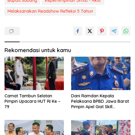
Bupati Subang
Kepemimpinan Jimat - Akur
Melaksanakan Readshow Refleksi 5 Tahun
Rekomendasi untuk kamu
Camat Tambun Selatan
Dani Ramdan Kepala
Pimpin Upacara HUT RI Ke –
Pelaksana BPBD Jawa Barat
79
Pimpin Apel Giat Skill
Kompetition HUT DAMKAR Ke
105