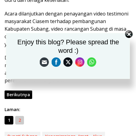
Acara dilanjutkan dengan penayangan video testimoni
masyarakat Ciasem terhadap pembangunan
Kabupaten Subang, video rancangan Subang di masa
depan, dan video sambutan dari Wakil Bupati Subang
Enjoy this blog? Please spread the
yang tengah melaksanakan ibadah haji.
word :)
Dalam sambutannya, Bupati Subang H. Ruhimat
menyampaikan bahwa tujuan refleksi adalah sebagai
ajang silaturahmi dan juga sebagai peningkat
perekonomian masyarakat.
Berikutnya
Laman:
1
2