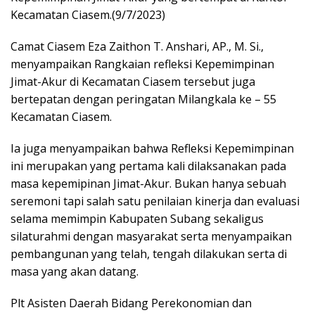
o
A
a
Kecamatan Ciasem.(9/7/2023)
o
p
m
Camat Ciasem Eza Zaithon T. Anshari, AP., M. Si.,
k
p
menyampaikan Rangkaian refleksi Kepemimpinan
Jimat-Akur di Kecamatan Ciasem tersebut juga
bertepatan dengan peringatan Milangkala ke – 55
Kecamatan Ciasem.
Ia juga menyampaikan bahwa Refleksi Kepemimpinan
ini merupakan yang pertama kali dilaksanakan pada
masa kepemipinan Jimat-Akur. Bukan hanya sebuah
seremoni tapi salah satu penilaian kinerja dan evaluasi
selama memimpin Kabupaten Subang sekaligus
silaturahmi dengan masyarakat serta menyampaikan
pembangunan yang telah, tengah dilakukan serta di
masa yang akan datang.
Plt Asisten Daerah Bidang Perekonomian dan