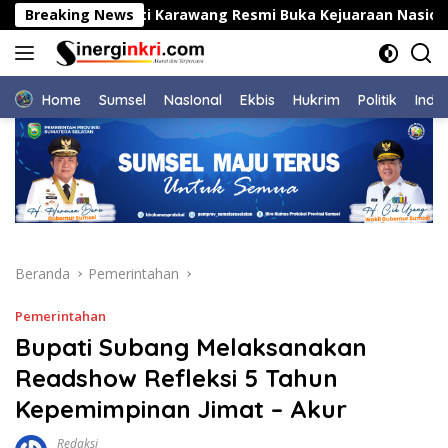
Langsung
Breaking News
Bupati Karawang Resmi Buka Kejuaraan Nasional Judo
ke
konten
Home
Sumsel
NasIonal
Ekbis
Hukrim
Politik
Indu
Beranda
Pemerintahan
Pemerintahan
Bupati Subang Melaksanakan
Readshow Refleksi 5 Tahun
Kepemimpinan Jimat – Akur
Redaksi