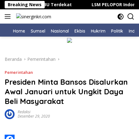
Langsung
rek Motor ke SPBU Terdekat
Breaking News
LSM PELOPOR Indonesia 
ke
konten
Home
Sumsel
NasIonal
Ekbis
Hukrim
Politik
Indu
Beranda
Pemerintahan
Pemerintahan
Presiden Minta Bansos Disalurkan
Awal Januari untuk Ungkit Daya
Beli Masyarakat
Redaksi
Desember 29, 2020