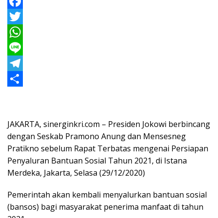
F
a
T
c
w
W
e
i
h
L
b
t
a
i
T
o
t
t
n
e
S
o
e
s
e
l
h
JAKARTA, sinerginkri.com – Presiden Jokowi berbincang
k
r
A
e
a
dengan Seskab Pramono Anung dan Mensesneg
p
g
r
Pratikno sebelum Rapat Terbatas mengenai Persiapan
p
r
e
Penyaluran Bantuan Sosial Tahun 2021, di Istana
a
Merdeka, Jakarta, Selasa (29/12/2020)
m
Pemerintah akan kembali menyalurkan bantuan sosial
(bansos) bagi masyarakat penerima manfaat di tahun