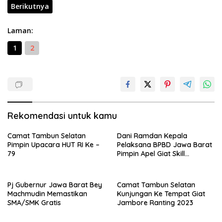
Berikutnya
Laman:
1
2
Rekomendasi untuk kamu
Camat Tambun Selatan
Dani Ramdan Kepala
Pimpin Upacara HUT RI Ke –
Pelaksana BPBD Jawa Barat
79
Pimpin Apel Giat Skill
Kompetition HUT DAMKAR Ke
105
Pj Gubernur Jawa Barat Bey
Camat Tambun Selatan
Machmudin Memastikan
Kunjungan Ke Tempat Giat
SMA/SMK Gratis
Jambore Ranting 2023