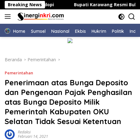
Langsung
 Kepsek di Bahodopi
Breaking News
Bupati Karawang Resmi Buka Kej
ke
konten
Home
Sumsel
NasIonal
Ekbis
Hukrim
Politik
Indu
Beranda
Pemerintahan
Pemerintahan
Penerimaan atas Bunga Deposito
dan Pengenaan Pajak Penghasilan
atas Bunga Deposito Milik
Pemerintah Kabupaten OKU
Selatan Tidak Sesuai Ketentuan
Redaksi
Februari 14, 2021