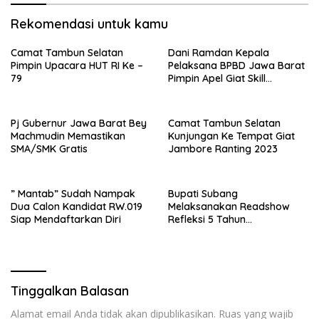
Rekomendasi untuk kamu
Camat Tambun Selatan
Dani Ramdan Kepala
Pimpin Upacara HUT RI Ke –
Pelaksana BPBD Jawa Barat
79
Pimpin Apel Giat Skill
Kompetition HUT DAMKAR Ke
105
Pj Gubernur Jawa Barat Bey
Camat Tambun Selatan
Machmudin Memastikan
Kunjungan Ke Tempat Giat
SMA/SMK Gratis
Jambore Ranting 2023
” Mantab” Sudah Nampak
Bupati Subang
Dua Calon Kandidat RW.019
Melaksanakan Readshow
Siap Mendaftarkan Diri
Refleksi 5 Tahun
Kepemimpinan Jimat – Akur
Tinggalkan Balasan
Alamat email Anda tidak akan dipublikasikan.
Ruas yang wajib