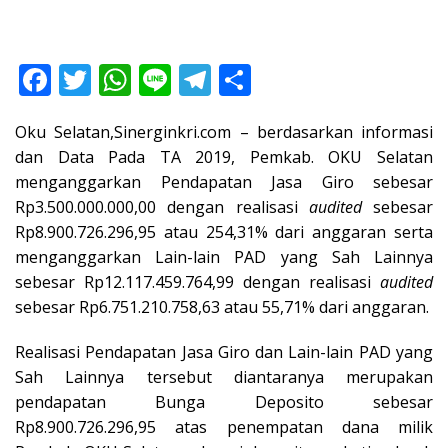
F
T
W
Li
T
S
ac
w
h
n
el
h
Oku Selatan,Sinerginkri.com – berdasarkan informasi
e
itt
at
e
e
ar
dan Data Pada TA 2019, Pemkab. OKU Selatan
b
er
s
gr
e
menganggarkan Pendapatan Jasa Giro sebesar
o
A
a
Rp3.500.000.000,00 dengan realisasi
audited
sebesar
o
p
m
Rp8.900.726.296,95 atau 254,31% dari anggaran serta
menganggarkan Lain-lain PAD yang Sah Lainnya
k
p
sebesar Rp12.117.459.764,99 dengan realisasi
audited
sebesar Rp6.751.210.758,63 atau 55,71% dari anggaran.
Realisasi Pendapatan Jasa Giro dan Lain-lain PAD yang
Sah Lainnya tersebut diantaranya merupakan
pendapatan Bunga Deposito sebesar
Rp8.900.726.296,95 atas penempatan dana milik