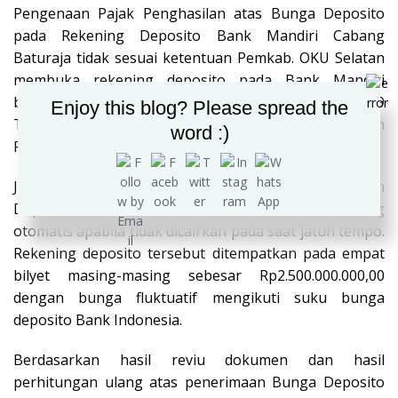
Pengenaan Pajak Penghasilan atas Bunga Deposito
pada Rekening Deposito Bank Mandiri Cabang
Baturaja tidak sesuai ketentuan Pemkab. OKU Selatan
membuka rekening deposito pada Bank Mandiri
berdasarkan Surat Nomor 900/1772/BPKAD/2019
Enjoy this blog? Please spread the
Tanggal 18 September 2019 tentang Pembukaan
word :)
Rekening Deposito sebesar Rp10.000.000.000,00.
Jenis deposito pada Bank Mandiri tersebut adalah
Deposito Berjangka 1 (satu) bulan yang diperpanjang
otomatis apabila tidak dicairkan pada saat jatuh tempo.
Rekening deposito tersebut ditempatkan pada empat
bilyet masing-masing sebesar Rp2.500.000.000,00
dengan bunga fluktuatif mengikuti suku bunga
deposito Bank Indonesia.
Berdasarkan hasil reviu dokumen dan hasil
perhitungan ulang atas penerimaan Bunga Deposito