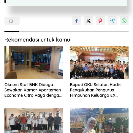
Rekomendasi untuk kamu
Oknum Staf BNK Diduga
Bupati OKU Selatan Hadiri
Sewakan Kamar Apartemen
Pengukuhan Pengurus
Ecohome Citra Raya dengan
Himpunan Keluarga EX
Tarif Perjam
Kewedanan Muaradua
(HIKAM) Lampung Periode
2026–2031 Lampung Periode
2026