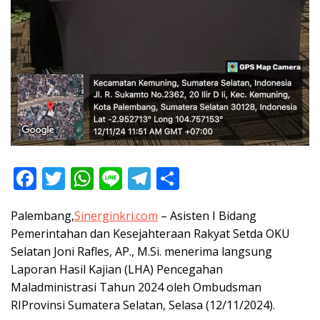
F
T
W
Li
T
S
ac
w
h
n
el
h
Palembang,
Sinerginkri.com
– Asisten I Bidang
e
itt
at
e
e
ar
Pemerintahan dan Kesejahteraan Rakyat Setda OKU
b
er
s
gr
e
Selatan Joni Rafles, AP., M.Si. menerima langsung
o
A
a
Laporan Hasil Kajian (LHA) Pencegahan
o
p
m
Maladministrasi Tahun 2024 oleh Ombudsman
RIProvinsi Sumatera Selatan, Selasa (12/11/2024).
k
p