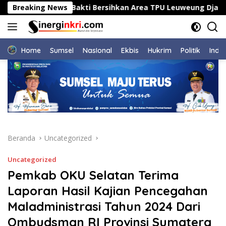
Langsung
 Gelar Kerja Bakti Bersihkan Area TPU Leuweung Djati
Breaking News
ke
konten
Home
Sumsel
NasIonal
Ekbis
Hukrim
Politik
Indu
Beranda
Uncategorized
Uncategorized
Pemkab OKU Selatan Terima
Laporan Hasil Kajian Pencegahan
Maladministrasi Tahun 2024 Dari
Ombudsman RI Provinsi Sumatera