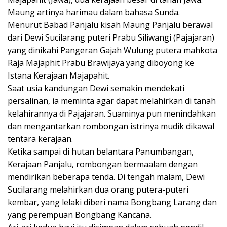
o
A
a
Maung artinya harimau dalam bahasa Sunda.
o
p
m
Menurut Babad Panjalu kisah Maung Panjalu berawal
k
p
dari Dewi Sucilarang puteri Prabu Siliwangi (Pajajaran)
yang dinikahi Pangeran Gajah Wulung putera mahkota
Raja Majaphit Prabu Brawijaya yang diboyong ke
Istana Kerajaan Majapahit.
Saat usia kandungan Dewi semakin mendekati
persalinan, ia meminta agar dapat melahirkan di tanah
kelahirannya di Pajajaran. Suaminya pun menindahkan
dan mengantarkan rombongan istrinya mudik dikawal
tentara kerajaan.
Ketika sampai di hutan belantara Panumbangan,
Kerajaan Panjalu, rombongan bermaalam dengan
mendirikan beberapa tenda. Di tengah malam, Dewi
Sucilarang melahirkan dua orang putera-puteri
kembar, yang lelaki diberi nama Bongbang Larang dan
yang perempuan Bongbang Kancana.