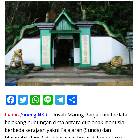
F
T
W
Li
T
S
ac
w
h
n
el
h
Ciamis
,SinergiNKRI –
kisah
Maung Panjalu ini berlatar
e
itt
at
e
e
ar
belakang hubungan cinta antara dua anak manusia
b
er
s
gr
e
berbeda kerajaan yakni Pajajaran (Sunda) dan
Majapahit (Jawa), dua kerajaan besar di tanah Jawa.