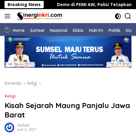
Langsung
ecamatan
Breaking News
Demo di PEMI AW, Polisi Tetapkan Dua Ora
ke
konten
Home
Sumsel
NasIonal
Ekbis
Hukrim
Politik
Indu
Beranda
Religi
Religi
Kisah Sejarah Maung Panjalu Jawa
Barat
Redaksi
Juni 5, 2021