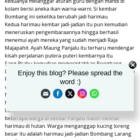
keduanya melanggar aturan guru dengan mandi di
kolam berisi aneka ikan warna-warni. Si kembar
Bombang ini seketika berubah jadi harimau.
Kedua harimau kembar jadi-jadian itu pun kemudian
meneruskan pengembaraannya hingga berhasil
menemui ayah mereka yang sudah menjadi Raja
Majapahit. Ayah Maung Panjalu itu terharu mendengar
kisah perjalanan putera-puteri kembarnya itu.
Sang Prabu kemudian memerintahkan Bongbang
Larang untuk menetap dan menjadi penjaga di Keraton
Enjoy this blog? Please spread the
Pajajaran, sedangkan Bongbang Kancana diberi tugas
word :)
untuk menjaga Keraton Majapahit.
Namun banyak orang percaya keduanya tinggal di
hutan Panjalu di pulau yang berada di tengah Situ
Lengkong tersebut. Kabarnya sampai sekarang,
beberapa warga di sekitar Panjalu masih melihat
harimau di hutan. Warga menganggap kucing loreng
besar itu adalah harimau jadi-jadian Bombang Larang