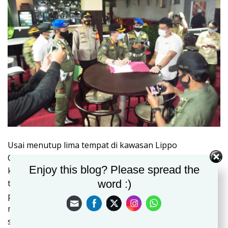
Usai menutup lima tempat di kawasan Lippo
Cikarang,petugas gugus covid kembali mendatangi
Enjoy this blog? Please spread the
kawasan Cikarang sqoere,dengan kembali menutup
word :)
tempat spa dan hotel grend surya,di tempat tersebut
petugas juga langsung melakukan penyegelan dan
meminta pengelola untuk tidak membuka usahanya
sementara.