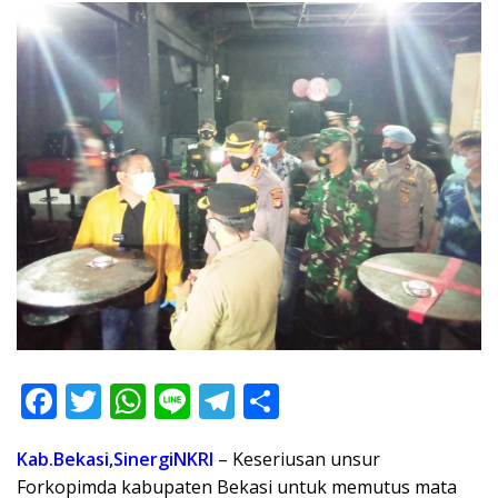
F
T
W
Li
T
S
ac
w
h
n
el
h
Kab.Bekasi,SinergiNKRI
– Keseriusan unsur
e
itt
at
e
e
ar
Forkopimda kabupaten Bekasi untuk memutus mata