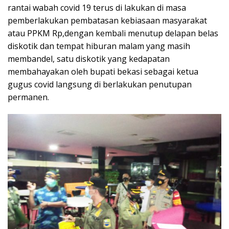
b
er
s
gr
e
rantai wabah covid 19 terus di lakukan di masa
o
A
a
pemberlakukan pembatasan kebiasaan masyarakat
o
p
m
atau PPKM Rp,dengan kembali menutup delapan belas
diskotik dan tempat hiburan malam yang masih
k
p
membandel, satu diskotik yang kedapatan
membahayakan oleh bupati bekasi sebagai ketua
gugus covid langsung di berlakukan penutupan
permanen.