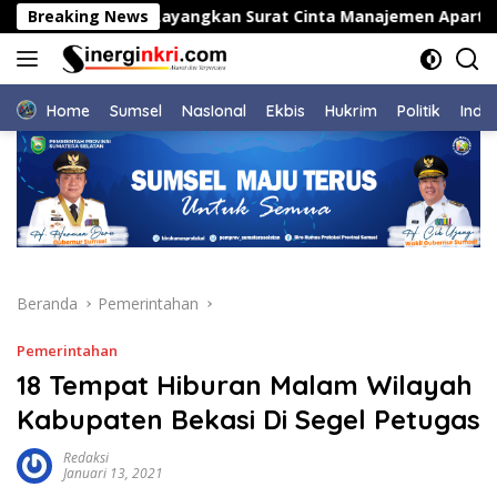
Langsung
donesia Layangkan Surat Cinta Manajemen Apartemen Ecohom
Breaking News
ke
konten
Home
Sumsel
NasIonal
Ekbis
Hukrim
Politik
Indu
Beranda
Pemerintahan
Pemerintahan
18 Tempat Hiburan Malam Wilayah
Kabupaten Bekasi Di Segel Petugas
Redaksi
Januari 13, 2021