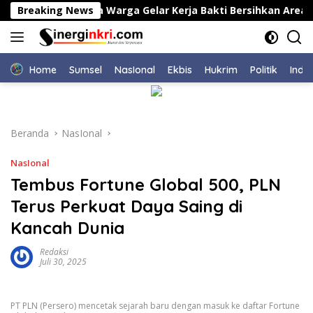
Langsung
arawang Bersama Warga Gelar Kerja Bakti Bersihkan Area TPU
Breaking News
ke
konten
Home
Sumsel
NasIonal
Ekbis
Hukrim
Politik
Indu
Beranda
NasIonal
NasIonal
Tembus Fortune Global 500, PLN
Terus Perkuat Daya Saing di
Kancah Dunia
Redaksi
Juli 30, 2025
PT PLN (Persero) mencetak sejarah baru dengan masuk ke daftar Fortune