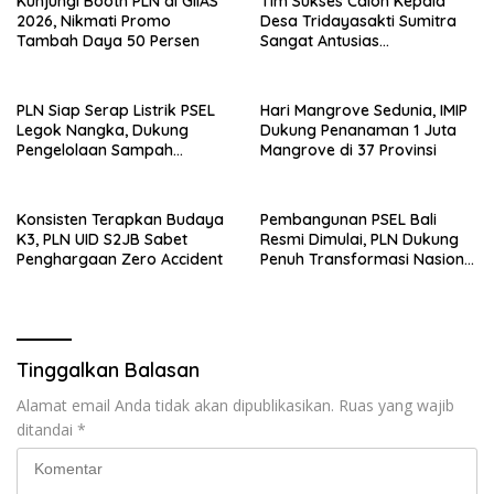
Kunjungi Booth PLN di GIIAS
Tim Sukses Calon Kepala
2026, Nikmati Promo
Desa Tridayasakti Sumitra
Tambah Daya 50 Persen
Sangat Antusias
Mendampingi Penyerahan
Berkas Ke Sekretariat Panitia
Pilkades
PLN Siap Serap Listrik PSEL
Hari Mangrove Sedunia, IMIP
Legok Nangka, Dukung
Dukung Penanaman 1 Juta
Pengelolaan Sampah
Mangrove di 37 Provinsi
Berkelanjutan di Jawa Barat
Konsisten Terapkan Budaya
Pembangunan PSEL Bali
K3, PLN UID S2JB Sabet
Resmi Dimulai, PLN Dukung
Penghargaan Zero Accident
Penuh Transformasi Nasional
Pengelolaan Sampah Jadi
Energi Listrik
Tinggalkan Balasan
Alamat email Anda tidak akan dipublikasikan.
Ruas yang wajib
ditandai
*