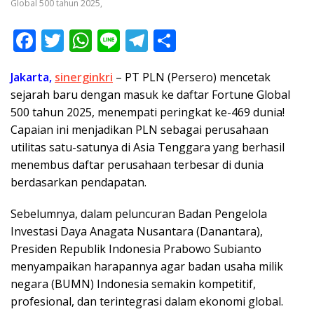
Global 500 tahun 2025,
F
T
W
Li
T
S
ac
w
h
n
el
h
Jakarta,
sinerginkri
– PT PLN (Persero) mencetak
e
itt
at
e
e
ar
sejarah baru dengan masuk ke daftar Fortune Global
b
er
s
gr
e
500 tahun 2025, menempati peringkat ke-469 dunia!
o
A
a
Capaian ini menjadikan PLN sebagai perusahaan
o
p
m
utilitas satu-satunya di Asia Tenggara yang berhasil
menembus daftar perusahaan terbesar di dunia
k
p
berdasarkan pendapatan.
Sebelumnya, dalam peluncuran Badan Pengelola
Investasi Daya Anagata Nusantara (Danantara),
Presiden Republik Indonesia Prabowo Subianto
menyampaikan harapannya agar badan usaha milik
negara (BUMN) Indonesia semakin kompetitif,
profesional, dan terintegrasi dalam ekonomi global.