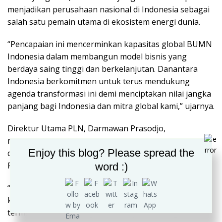
menjadikan perusahaan nasional di Indonesia sebagai
salah satu pemain utama di ekosistem energi dunia.
“Pencapaian ini mencerminkan kapasitas global BUMN
Indonesia dalam membangun model bisnis yang
berdaya saing tinggi dan berkelanjutan. Danantara
Indonesia berkomitmen untuk terus mendukung
agenda transformasi ini demi menciptakan nilai jangka
panjang bagi Indonesia dan mitra global kami,” ujarnya.
Direktur Utama PLN, Darmawan Prasodjo,
menekankan bahwa pencapaian ini merupakan buah
Enjoy this blog? Please spread the
dari transformasi menyeluruh yang telah dijalankan
PLN dalam beberapa tahun terakhir.
word :)
“PLN terus berkomitmen untuk memberikan layanan
kelistrikan terbaik bagi masyarakat Indonesia,
termasuk mereka yang berada di pelosok negeri.