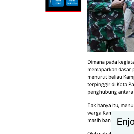
Dimana pada kegiata
memaparkan dasar pe
menurut beliau Kam
terpinggir di Kota 
penghubung antara 
Tak hanya itu, menur
warga Kampung Jawi 
Enjo
masih banyak warga 
Oleh sebab itu pada