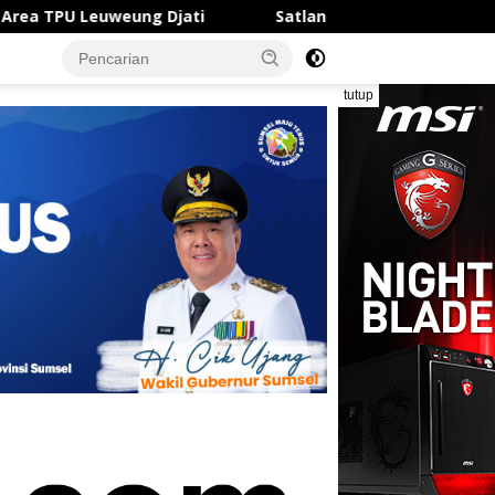
Satlantas Polresta Karawang Sigap Bantu Pengendara 
tutup