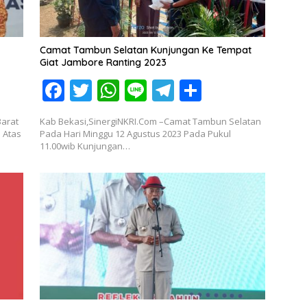
Camat Tambun Selatan Kunjungan Ke Tempat
Giat Jambore Ranting 2023
F
T
W
Li
T
S
ac
w
h
n
el
h
Barat
Kab Bekasi,SinergiNKRI.Com –Camat Tambun Selatan
e
itt
at
e
e
ar
 Atas
Pada Hari Minggu 12 Agustus 2023 Pada Pukul
11.00wib Kunjungan…
b
er
s
gr
e
o
A
a
o
p
m
k
p