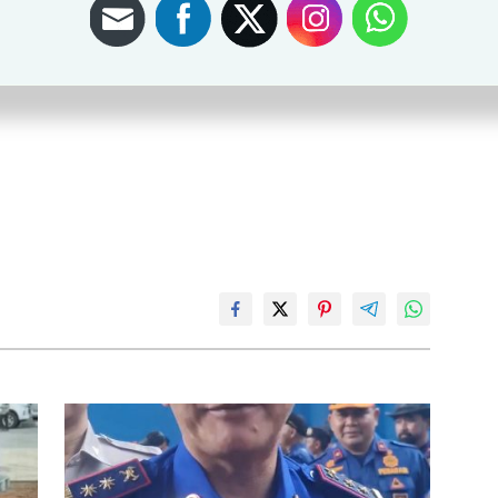
bangunan fisik diantaranya adalah pembangunan
hubung antara Kota Palembang dan Kabupaten