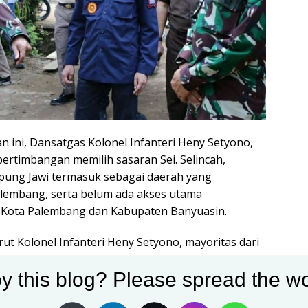
n ini, Dansatgas Kolonel Infanteri Heny Setyono,
rtimbangan memilih sasaran Sei. Selincah,
pung Jawi termasuk sebagai daerah yang
Palembang, serta belum ada akses utama
Kota Palembang dan Kabupaten Banyuasin.
ut Kolonel Infanteri Heny Setyono, mayoritas dari
bermata pencaharian sebagai petani, selain itu
y this blog? Please spread the wo
yang berada pada taraf hidup. “Ungkapnya
 giat TMMD di Kampung Jawi, terdapat sebelas