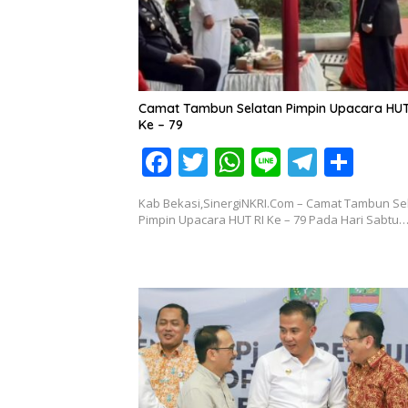
Camat Tambun Selatan Pimpin Upacara HUT
Ke – 79
F
T
W
Li
T
S
ac
w
h
n
el
h
Kab Bekasi,SinergiNKRI.Com – Camat Tambun Se
e
itt
at
e
e
ar
Pimpin Upacara HUT RI Ke – 79 Pada Hari Sabtu
b
er
s
gr
e
o
A
a
o
p
m
k
p