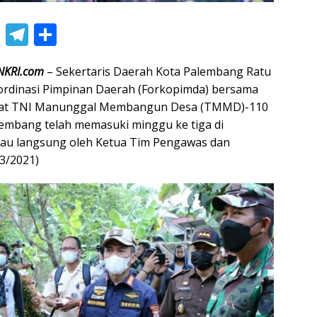
Li
T
S
n
el
h
NKRI.com
– Sekertaris Daerah Kota Palembang Ratu
e
e
ar
rdinasi Pimpinan Daerah (Forkopimda) bersama
gr
e
iat TNI Manunggal Membangun Desa (TMMD)-110
a
embang telah memasuki minggu ke tiga di
m
njau langsung oleh Ketua Tim Pengawas dan
3/2021)