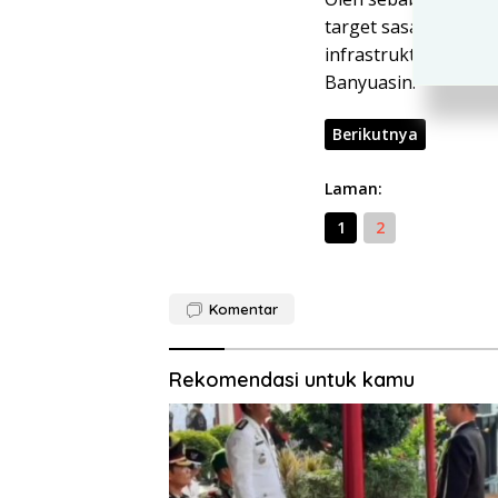
target sasaran pem
infrastruktur peng
Banyuasin.
Berikutnya
Laman:
1
2
Komentar
Rekomendasi untuk kamu