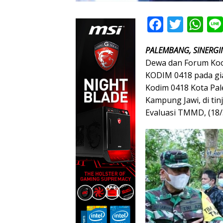
F
T
W
ac
w
h
PALEMBANG, SINERGI
e
itt
at
Dewa dan Forum Koo
b
er
s
KODIM 0418 pada g
o
A
Kodim 0418 Kota Pal
o
p
Kampung Jawi, di ti
Evaluasi TMMD, (18/
k
p