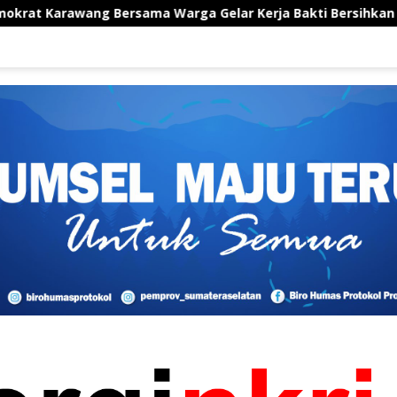
rga Gelar Kerja Bakti Bersihkan Area TPU Leuweung Djati