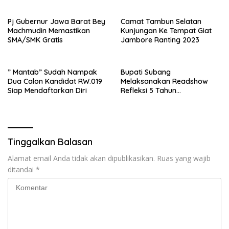
105
Pj Gubernur Jawa Barat Bey
Camat Tambun Selatan
Machmudin Memastikan
Kunjungan Ke Tempat Giat
SMA/SMK Gratis
Jambore Ranting 2023
” Mantab” Sudah Nampak
Bupati Subang
Dua Calon Kandidat RW.019
Melaksanakan Readshow
Siap Mendaftarkan Diri
Refleksi 5 Tahun
Kepemimpinan Jimat – Akur
Tinggalkan Balasan
Alamat email Anda tidak akan dipublikasikan.
Ruas yang wajib
ditandai
*