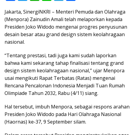
ac
w
h
n
el
h
Jakarta, SinergiNKRI – Menteri Pemuda dan Olahraga
e
itt
at
e
e
ar
(Menpora) Zainudin Amali telah melaporkan kepada
b
er
s
gr
e
Presiden Joko Widodo mengenai progres penyusunan
o
A
a
desain besar atau grand design sistem keolahragaan
o
p
m
nasional.
k
p
“Tentang prestasi, tadi juga kami sudah laporkan
bahwa kami sekarang tahap finalisasi tentang grand
design sistem keolahragaan nasional,” ujar Menpora
usai mengikuti Rapat Terbatas (Ratas) mengenai
Rencana Pencalonan Indonesia Menjadi Tuan Rumah
Olimpiade Tahun 2032, Rabu (4/11) siang.
Hal tersebut, imbuh Menpora, sebagai respons arahan
Presiden Joko Widodo pada Hari Olahraga Nasional
(Haornas) ke-37, 9 September silam.