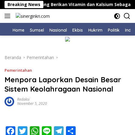
Langsung
Pemkab Karawang Berikan Vitamin dan Kalsium Sebagai Upay
Breaking News
ke
konten
Home
Sumsel
NasIonal
Ekbis
Hukrim
Politik
Indu
Beranda
Pemerintahan
Pemerintahan
Menpora Laporkan Desain Besar
Sistem Keolahragaan Nasional
Redaksi
November 5, 2020
F
T
W
Li
T
S