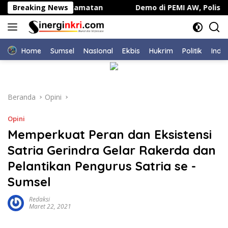
Langsung
rentak di 30 Kecamatan
Breaking News
Demo di PEMI AW, Polisi Te
ke
konten
Home
Sumsel
NasIonal
Ekbis
Hukrim
Politik
Indu
Beranda
Opini
Opini
Memperkuat Peran dan Eksistensi
Satria Gerindra Gelar Rakerda dan
Pelantikan Pengurus Satria se -
Sumsel
Redaksi
Maret 22, 2021