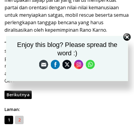
merupakan sayap partai yang harus memperkuat
partai dan orentasi dengan nilai-nilai kemanusiaan
untuk menyiapkan satgas, mobil rescue beserta semua
perlengkapan tanggap bencana yang harus
diralisasikan oleh kepemimpinan Rano Karno.
“Kepada semua perangkat sayap partai dari Provinsi
Enjoy this blog? Please spread the
sampai Kabupaten Kota akan mendukung program-
word :)
program tersebut, dan semua kader-kader harus
menjiwai semangat-semangat kemanusiaan.Karena itu
adalah juklak dari dewan pimpinan pusat partai
Gerindra,” tegasnya
Berikutnya
Laman:
1
2