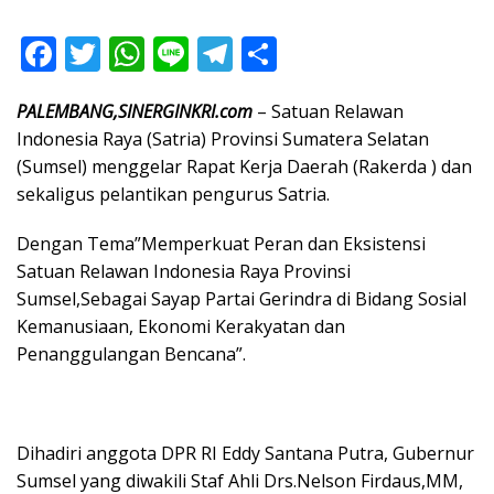
F
T
W
Li
T
S
ac
w
h
n
el
h
PALEMBANG,SINERGINKRI.com
– Satuan Relawan
e
itt
at
e
e
ar
Indonesia Raya (Satria) Provinsi Sumatera Selatan
b
er
s
gr
e
(Sumsel) menggelar Rapat Kerja Daerah (Rakerda ) dan
o
A
a
sekaligus pelantikan pengurus Satria.
o
p
m
Dengan Tema”Memperkuat Peran dan Eksistensi
k
p
Satuan Relawan Indonesia Raya Provinsi
Sumsel,Sebagai Sayap Partai Gerindra di Bidang Sosial
Kemanusiaan, Ekonomi Kerakyatan dan
Penanggulangan Bencana”.
Dihadiri anggota DPR RI Eddy Santana Putra, Gubernur
Sumsel yang diwakili Staf Ahli Drs.Nelson Firdaus,MM,