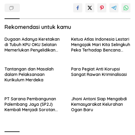
Rekomendasi untuk kamu
Dugaan Adanya Keretakan
Ketua Atlas Indonesia Lestari
di Tubuh KPU OKU Selatan
Mengajak Mari Kita Selingkuh
Memerlukan Penyelidikan
Peka Terhadap Bencana
Mendalam oleh DPRD dan
Alam
Bawaslu OKU Selatan
Tantangan dan Masalah
Para Pegiat Anti Korupsi
dalam Pelaksanaan
Sangat Rawan Kriminalisasi
Kurikulum Merdeka
PT Sarana Pembangunan
Jhoni Antoni Siap Mengabdi
Palembang Jaya (SP2J)
Kemasyarakat Kelurahan
Kembali Menjadi Sorotan
Ogan Baru
Publik