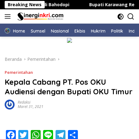
Langsung
apasitas Kepsek di Bahodopi
Breaking News
Bupati Karawang Resmi B
ke
konten
Home
Sumsel
NasIonal
Ekbis
Hukrim
Politik
Indu
Beranda
Pemerintahan
Pemerintahan
Kepala Cabang PT. Pos OKU
Audiensi dengan Bupati OKU Timur
Redaksi
Maret 31, 2021
F
T
W
Li
T
S