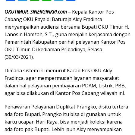
ac
w
h
n
el
h
OKUTIMUR, SINERGINKRI.com
– Kepala Kantor Pos
e
itt
at
e
e
ar
Cabang OKU Raya di Baturaja Aldy Fradinca
b
er
s
gr
e
menyampaikan audiensi bersama Bupati OKU Timur H.
o
A
a
Lanosin Hamzah, S.T., guna menjalin kerjasama dengan
o
p
m
Pemerintah Kabupaten perihal pelayanan Kantor Pos
OKU Timur. Di kediaman Pribadinya, Selasa
k
p
(30/03/2021).
Dimana sistem ini menurut Kacab Pos OKU Aldy
Fradinca, agar mempermudah layanan masyarakat
dalam hal pelayanan pembayaran PDAM, Listrik, PBB,
agar bisa dilakukan di Kantor Pos Cabang wilayah ini.
Penawaran Pelayanan Duplikat Prangko, disitu tertera
ada foto Bupati, Prangko itu bisa di gunakan untuk
kartu ucapan Hari Raya, bisa menjadi koleksi karena
ada foto pak Bupati. Lebih jauh Aldy menyampaikan