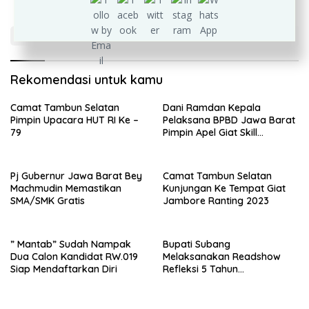
Rekomendasi untuk kamu
Camat Tambun Selatan
Dani Ramdan Kepala
Pimpin Upacara HUT RI Ke –
Pelaksana BPBD Jawa Barat
79
Pimpin Apel Giat Skill
Kompetition HUT DAMKAR Ke
105
Pj Gubernur Jawa Barat Bey
Camat Tambun Selatan
Machmudin Memastikan
Kunjungan Ke Tempat Giat
SMA/SMK Gratis
Jambore Ranting 2023
” Mantab” Sudah Nampak
Bupati Subang
Dua Calon Kandidat RW.019
Melaksanakan Readshow
Siap Mendaftarkan Diri
Refleksi 5 Tahun
Kepemimpinan Jimat – Akur