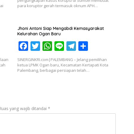
e
itt
at
e
e
ar
pengungkapan kasus korupsi di Sumsel membuat
ai
para koruptor gerah termasuk oknum APH…
b
er
s
gr
e
o
A
a
o
p
m
Jhoni Antoni Siap Mengabdi Kemasyarakat
Kelurahan Ogan Baru
k
p
F
T
W
Li
T
S
ac
w
h
n
el
h
olaan
SINERGINKRI.com|PALEMBANG – Jelang pemilihan
e
itt
at
e
e
ar
tah
ketua LPMK Ogan baru, Kecamatan Kertapati Kota
Palembang, berbagai persiapan telah…
b
er
s
gr
e
o
A
a
o
p
m
k
p
Ruas yang wajib ditandai
*