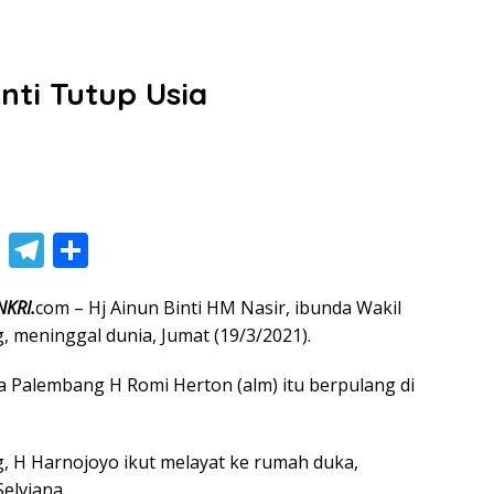
nti Tutup Usia
Li
T
S
n
el
h
KRI.
com – Hj Ainun Binti HM Nasir, ibunda Wakil
e
e
ar
, meninggal dunia, Jumat (19/3/2021).
gr
e
a
a Palembang H Romi Herton (alm) itu berpulang di
m
, H Harnojoyo ikut melayat ke rumah duka,
Selviana.