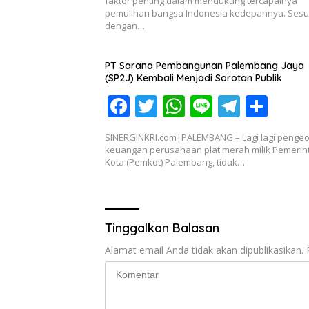
e
itt
at
e
e
ar
faktor penting dalam mendukung tercapainya
pemulihan bangsa Indonesia kedepannya. Sesu
b
er
s
gr
e
dengan…
o
A
a
o
p
m
PT Sarana Pembangunan Palembang Jaya
(SP2J) Kembali Menjadi Sorotan Publik
k
p
F
T
W
Li
T
S
ac
w
h
n
el
h
SINERGINKRI.com|PALEMBANG – Lagi lagi penge
e
itt
at
e
e
ar
keuangan perusahaan plat merah milik Pemerin
Kota (Pemkot) Palembang, tidak…
b
er
s
gr
e
o
A
a
o
p
m
Tinggalkan Balasan
k
p
Alamat email Anda tidak akan dipublikasikan.