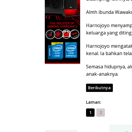
Almh ibunda Wawako
Harnojoyo menyampa
keluarga yang diting
Harnojoyo mengataka
kenal. Ia bahkan te
Semasa hidupnya, al
anak-anaknya.
Berikutnya
Laman:
1
2