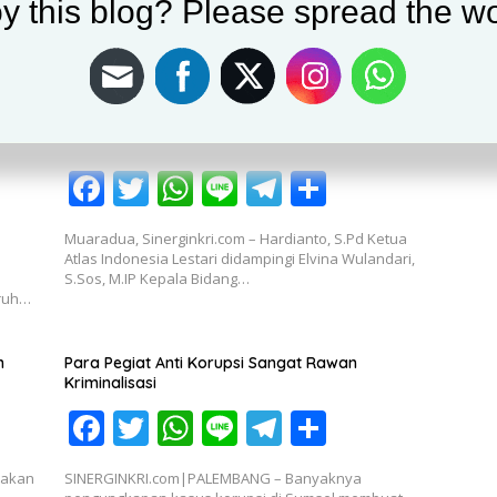
y this blog? Please spread the wo
KU
Ketua Atlas Indonesia Lestari Mengajak Mari Kita
 oleh
Selingkuh Peka Terhadap Bencana Alam
F
T
W
Li
T
S
ac
w
h
n
el
h
Muaradua, Sinerginkri.com – Hardianto, S.Pd Ketua
e
itt
at
e
e
ar
Atlas Indonesia Lestari didampingi Elvina Wulandari,
S.Sos, M.IP Kepala Bidang…
b
er
s
gr
e
uruh…
o
A
a
o
p
m
n
Para Pegiat Anti Korupsi Sangat Rawan
Kriminalisasi
k
p
F
T
W
Li
T
S
ac
w
h
n
el
h
pakan
SINERGINKRI.com|PALEMBANG – Banyaknya