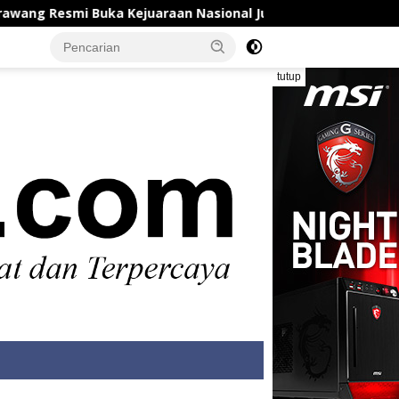
smi Buka Kejuaraan Nasional Judo Mahasiswa Antar Pergurua
tutup