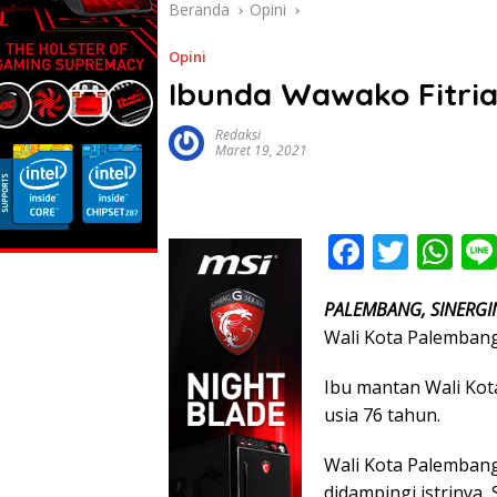
Beranda
Opini
Opini
Ibunda Wawako Fitria
Redaksi
Maret 19, 2021
F
T
W
ac
w
h
PALEMBANG, SINERGIN
e
itt
at
Wali Kota Palembang
b
er
s
o
A
Ibu mantan Wali Kot
usia 76 tahun.
o
p
k
p
Wali Kota Palembang
didampingi istrinya, 