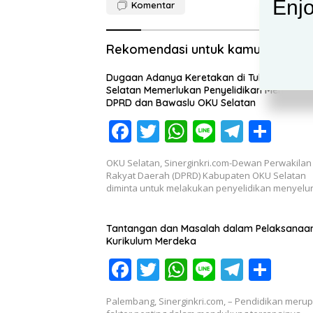
Enjo
Komentar
Rekomendasi untuk kamu
Dugaan Adanya Keretakan di Tubuh KPU O
Selatan Memerlukan Penyelidikan Mendalam
DPRD dan Bawaslu OKU Selatan
F
T
W
Li
T
S
ac
w
h
n
el
h
OKU Selatan, Sinerginkri.com-Dewan Perwakilan
e
itt
at
e
e
ar
Rakyat Daerah (DPRD) Kabupaten OKU Selatan
diminta untuk melakukan penyelidikan menyel
b
er
s
gr
e
o
A
a
Tantangan dan Masalah dalam Pelaksanaa
o
p
m
Kurikulum Merdeka
k
p
F
T
W
Li
T
S
ac
w
h
n
el
h
Palembang, Sinerginkri.com, – Pendidikan meru