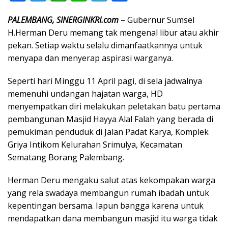
ac
w
h
n
el
h
PALEMBANG, SINERGINKRI.com
– Gubernur Sumsel
e
itt
at
e
e
ar
H.Herman Deru memang tak mengenal libur atau akhir
b
er
s
gr
e
pekan. Setiap waktu selalu dimanfaatkannya untuk
o
A
a
menyapa dan menyerap aspirasi warganya.
o
p
m
Seperti hari Minggu 11 April pagi, di sela jadwalnya
k
p
memenuhi undangan hajatan warga, HD
menyempatkan diri melakukan peletakan batu pertama
pembangunan Masjid Hayya Alal Falah yang berada di
pemukiman penduduk di Jalan Padat Karya, Komplek
Griya Intikom Kelurahan Srimulya, Kecamatan
Sematang Borang Palembang.
Herman Deru mengaku salut atas kekompakan warga
yang rela swadaya membangun rumah ibadah untuk
kepentingan bersama. Iapun bangga karena untuk
mendapatkan dana membangun masjid itu warga tidak