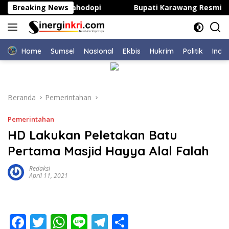
Langsung
sitas Kepsek di Bahodopi
Breaking News
Bupati Karawang Resmi Buka
ke
konten
Home
Sumsel
NasIonal
Ekbis
Hukrim
Politik
Indu
Beranda
Pemerintahan
Pemerintahan
HD Lakukan Peletakan Batu
Pertama Masjid Hayya Alal Falah
Redaksi
April 11, 2021
F
T
W
Li
T
S