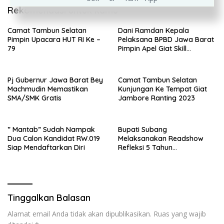
Rekomendasi untuk kamu
Camat Tambun Selatan
Dani Ramdan Kepala
Pimpin Upacara HUT RI Ke –
Pelaksana BPBD Jawa Barat
79
Pimpin Apel Giat Skill
Kompetition HUT DAMKAR Ke
105
Pj Gubernur Jawa Barat Bey
Camat Tambun Selatan
Machmudin Memastikan
Kunjungan Ke Tempat Giat
SMA/SMK Gratis
Jambore Ranting 2023
” Mantab” Sudah Nampak
Bupati Subang
Dua Calon Kandidat RW.019
Melaksanakan Readshow
Siap Mendaftarkan Diri
Refleksi 5 Tahun
Kepemimpinan Jimat – Akur
Tinggalkan Balasan
Alamat email Anda tidak akan dipublikasikan.
Ruas yang wajib