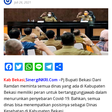
Juli 26, 2021
F
T
W
Li
T
S
ac
w
h
n
el
h
Kab Bekasi,
SinergiNKRI.Com –
Pj Bupati Bekasi Dani
e
itt
at
e
e
ar
Ramdan meminta semua dinas yang ada di Kabupaten
b
er
s
gr
e
Bekasi memiliki peran untuk bertanggungjawab dalam
o
A
a
menurunkan penyebaran Covid-19. Bahkan, semua
o
p
m
dinas bisa menempatkan posisinya sebagai Dinas
Kesehatan di Kabupaten Bekasi.