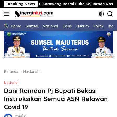
Langsung
i
Breaking News
Bupati Karawang Resmi Buka Kejuaraan Nasional Ju
ke
konten
Home
Sumsel
NasIonal
Ekbis
Hukrim
Politik
Indu
Beranda
NasIonal
NasIonal
Dani Ramdan Pj Bupati Bekasi
Instruksikan Semua ASN Relawan
Covid 19
Redaksi