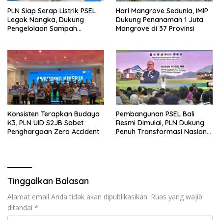
PLN Siap Serap Listrik PSEL
Hari Mangrove Sedunia, IMIP
Legok Nangka, Dukung
Dukung Penanaman 1 Juta
Pengelolaan Sampah
Mangrove di 37 Provinsi
Berkelanjutan di Jawa Barat
Konsisten Terapkan Budaya
Pembangunan PSEL Bali
K3, PLN UID S2JB Sabet
Resmi Dimulai, PLN Dukung
Penghargaan Zero Accident
Penuh Transformasi Nasional
Pengelolaan Sampah Jadi
Energi Listrik
Tinggalkan Balasan
Alamat email Anda tidak akan dipublikasikan.
Ruas yang wajib
ditandai
*