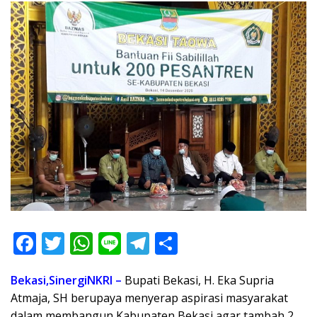
F
T
W
Li
T
S
ac
w
h
n
el
h
Bekasi,SinergiNKRI –
Bupati Bekasi, H. Eka Supria
e
itt
at
e
e
ar
Atmaja, SH berupaya menyerap aspirasi masyarakat
b
er
s
gr
e
dalam membangun Kabupaten Bekasi agar tambah 2