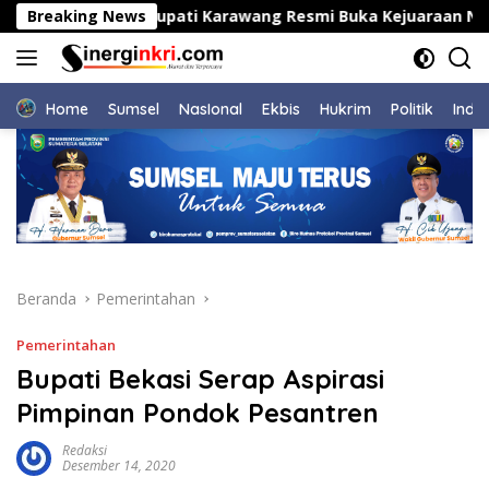
Langsung
dopi
Breaking News
Bupati Karawang Resmi Buka Kejuaraan Nasional
ke
konten
Home
Sumsel
NasIonal
Ekbis
Hukrim
Politik
Indu
Beranda
Pemerintahan
Pemerintahan
Bupati Bekasi Serap Aspirasi
Pimpinan Pondok Pesantren
Redaksi
Desember 14, 2020