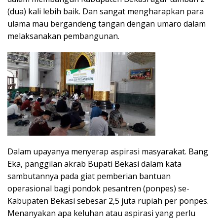
o
A
a
(dua) kali lebih baik. Dan sangat mengharapkan para
o
p
m
ulama mau bergandeng tangan dengan umaro dalam
melaksanakan pembangunan.
k
p
Dalam upayanya menyerap aspirasi masyarakat. Bang
Eka, panggilan akrab Bupati Bekasi dalam kata
sambutannya pada giat pemberian bantuan
operasional bagi pondok pesantren (ponpes) se-
Kabupaten Bekasi sebesar 2,5 juta rupiah per ponpes.
Menanyakan apa keluhan atau aspirasi yang perlu