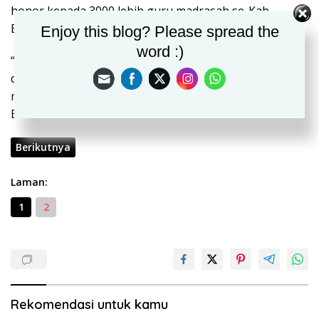
honor kepada 3000 lebih guru madrasah se-Kab.
Bekasi.
Enjoy this blog? Please spread the
word :)
“Saya sangat mengapresiasi Baznas Kab. Bekasi
dengan program-programnya. Seperti saat ini,
memberikan bantuan operasional bagi ponpes.” Ujar
Bang Eka.
Berikutnya
Laman:
1
2
Rekomendasi untuk kamu