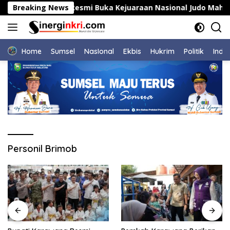
Langsung
upati Karawang Resmi Buka Kejuaraan Nasional Judo Mahasis
Breaking News
ke
konten
Home
Sumsel
NasIonal
Ekbis
Hukrim
Politik
Indu
Personil Brimob