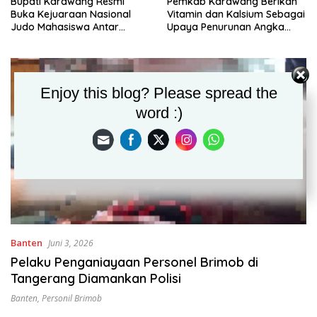
Bupati Karawang Resmi
Pemkab Karawang Berikan
Buka Kejuaraan Nasional
Vitamin dan Kalsium Sebagai
Judo Mahasiswa Antar
Upaya Penurunan Angka
Perguruan Tinggi Tahun 2026
Stunting Secara Serentak di
30 Kecamatan
Enjoy this blog? Please spread the
word :)
Banten
Juni 3, 2026
Pelaku Penganiayaan Personel Brimob di
Tangerang Diamankan Polisi
Banten
,
Personil Brimob