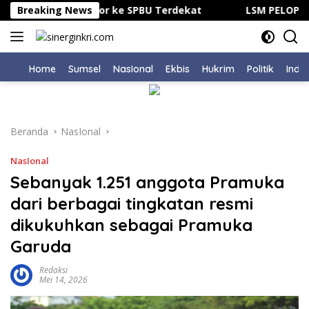
Langsung
gok, Derek Motor ke SPBU Terdekat
Breaking News
LSM PELOPOR Ind
ke
konten
Home
Sumsel
NasIonal
Ekbis
Hukrim
Politik
Indu
Beranda
NasIonal
NasIonal
Sebanyak 1.251 anggota Pramuka
dari berbagai tingkatan resmi
dikukuhkan sebagai Pramuka
Garuda
Redaksi
Mei 14, 2026