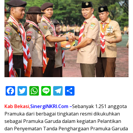
F
T
W
Li
T
S
ac
w
h
n
el
h
Kab Bekasi,
SinergiNKRI.Com –
Sebanyak 1.251 anggota
e
itt
at
e
e
ar
Pramuka dari berbagai tingkatan resmi dikukuhkan
b
er
s
gr
e
sebagai Pramuka Garuda dalam kegiatan Pelantikan
o
A
a
dan Penyematan Tanda Penghargaan Pramuka Garuda