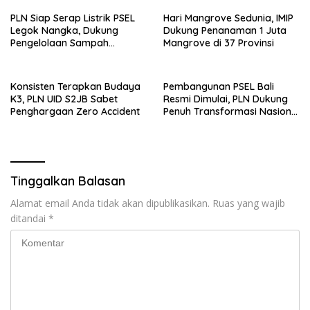
PLN Siap Serap Listrik PSEL
Hari Mangrove Sedunia, IMIP
Legok Nangka, Dukung
Dukung Penanaman 1 Juta
Pengelolaan Sampah
Mangrove di 37 Provinsi
Berkelanjutan di Jawa Barat
Konsisten Terapkan Budaya
Pembangunan PSEL Bali
K3, PLN UID S2JB Sabet
Resmi Dimulai, PLN Dukung
Penghargaan Zero Accident
Penuh Transformasi Nasional
Pengelolaan Sampah Jadi
Energi Listrik
Tinggalkan Balasan
Alamat email Anda tidak akan dipublikasikan.
Ruas yang wajib
ditandai
*