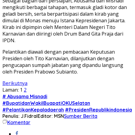
Sebagai bagian dari persiapan, Abusama dan Misnadi
mengikuti berbagai tahapan, termasuk gladi kotor dan
geladi bersih, serta berpartisipasi dalam kirab yang
dimulai di Monas menuju Istana Kepresidenan Jakarta.
Kirab ini dipimpin oleh Menteri Dalam Negeri Tito
Karnavian dan diiringi oleh Drum Band Gita Praja dari
IPDN.
Pelantikan diawali dengan pembacaan Keputusan
Presiden oleh Tito Karnavian, dilanjutkan dengan
pengucapan sumpah jabatan yang dipandu langsung
oleh Presiden Prabowo Subianto.
Berikutnya
Laman:
1
2
# Abusama Misnadi
#BupatidanWakilBuapatiOKUSelatan
#PelantikanKepaladaerah
#PresidenRepublikindonesia
Penulis: J.Fidral
Editor: MSN
Sumber Berita
Komentar