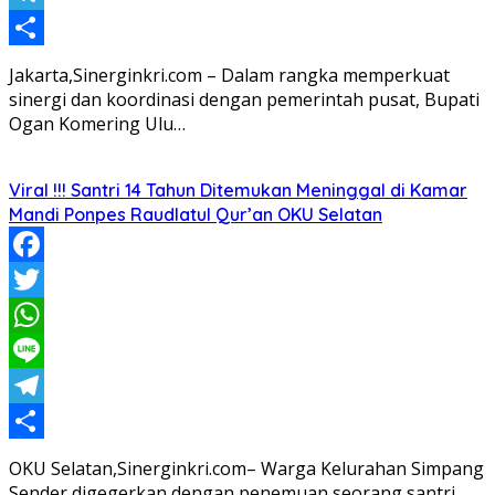
Telegram
Share
Jakarta,Sinerginkri.com – Dalam rangka memperkuat
sinergi dan koordinasi dengan pemerintah pusat, Bupati
Ogan Komering Ulu…
Viral !!! Santri 14 Tahun Ditemukan Meninggal di Kamar
Mandi Ponpes Raudlatul Qur’an OKU Selatan
Facebook
Twitter
WhatsApp
Line
Telegram
Share
OKU Selatan,Sinerginkri.com– Warga Kelurahan Simpang
Sender digegerkan dengan penemuan seorang santri