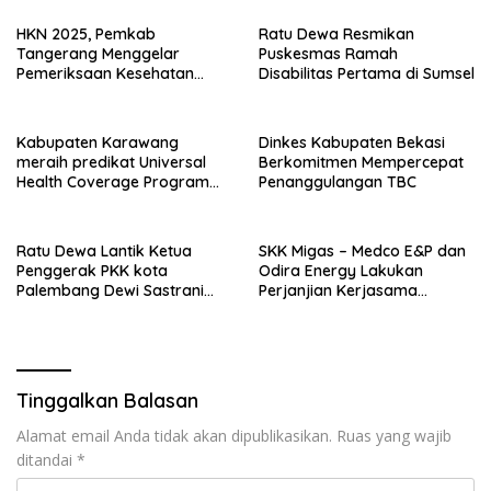
HKN 2025, Pemkab
Ratu Dewa Resmikan
Tangerang Menggelar
Puskesmas Ramah
Pemeriksaan Kesehatan
Disabilitas Pertama di Sumsel
Gratis dan Seminar Lansia
Kabupaten Karawang
Dinkes Kabupaten Bekasi
meraih predikat Universal
Berkomitmen Mempercepat
Health Coverage Program
Penanggulangan TBC
Jaminan Kesehatan
Ratu Dewa Lantik Ketua
SKK Migas – Medco E&P dan
Penggerak PKK kota
Odira Energy Lakukan
Palembang Dewi Sastrani
Perjanjian Kerjasama
Dewa sebagai Duta Cegah
Pelayanan Kesehatan
Stunting
Dengan RSUD Siti Fatimah
Sumsel
Tinggalkan Balasan
Alamat email Anda tidak akan dipublikasikan.
Ruas yang wajib
ditandai
*