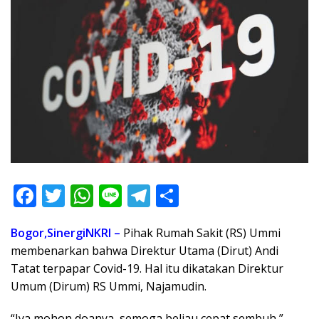
F
T
W
Li
T
S
ac
w
h
n
el
h
Bogor,SinergiNKRI –
Pihak Rumah Sakit (RS) Ummi
e
itt
at
e
e
ar
membenarkan bahwa Direktur Utama (Dirut) Andi
b
er
s
gr
e
Tatat terpapar Covid-19. Hal itu dikatakan Direktur
o
A
a
Umum (Dirum) RS Ummi, Najamudin.
o
p
m
“Iya mohon doanya, semoga beliau cepat sembuh,”