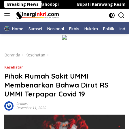
Langsung
sitas Kepsek di Bahodopi
Breaking News
Bupati Karawang Resmi Buka
ke
konten
Home
Sumsel
NasIonal
Ekbis
Hukrim
Politik
Indu
Beranda
Kesehatan
Kesehatan
Pihak Rumah Sakit UMMI
Membenarkan Bahwa Dirut RS
UMMI Terpapar Covid 19
Redaksi
Desember 11, 2020