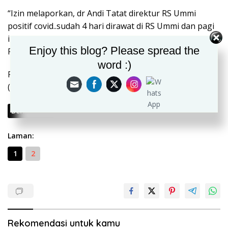
“Izin melaporkan, dr Andi Tatat direktur RS Ummi
positif covid..sudah 4 hari dirawat di RS Ummi dan pagi
ini dapat info kondisi memburuk ARDS dirujuk ke ICU
Enjoy this blog? Please spread the
RSUD,”
word :)
Pesan itu kemudian dibenarkan Ketua Satuan Tugas
(Satgas) Covid-19 Kota Bogor, Bima Arya.
Berikutnya
Laman:
1
2
Rekomendasi untuk kamu