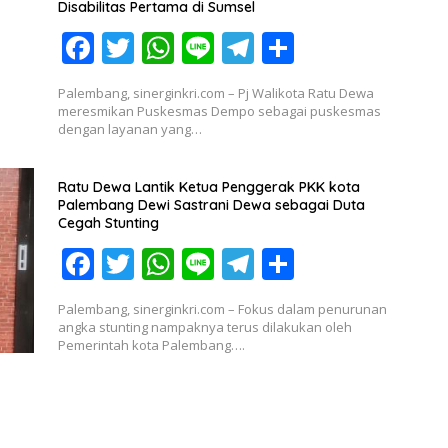
Disabilitas Pertama di Sumsel
F
T
W
Li
T
S
ac
w
h
n
el
h
Palembang, sinerginkri.com – Pj Walikota Ratu Dewa
e
itt
at
e
e
ar
meresmikan Puskesmas Dempo sebagai puskesmas
dengan layanan yang…
b
er
s
gr
e
o
A
a
Ratu Dewa Lantik Ketua Penggerak PKK kota
o
p
m
Palembang Dewi Sastrani Dewa sebagai Duta
Cegah Stunting
k
p
F
T
W
Li
T
S
ac
w
h
n
el
h
Palembang, sinerginkri.com – Fokus dalam penurunan
e
itt
at
e
e
ar
angka stunting nampaknya terus dilakukan oleh
Pemerintah kota Palembang….
b
er
s
gr
e
o
A
a
o
p
m