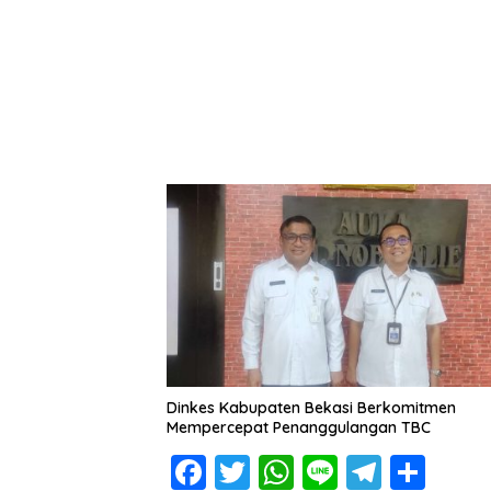
o
A
a
o
p
m
k
p
Dinkes Kabupaten Bekasi Berkomitmen
Mempercepat Penanggulangan TBC
F
T
W
Li
T
S