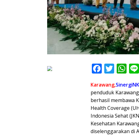
F
T
W
ac
w
h
Karawang,
SinergiNK
e
itt
at
penduduk Karawang 
b
er
s
berhasil membawa K
o
A
Health Coverage (U
o
p
Indonesia Sehat (JKN
Kesehatan Karawang 
k
p
diselenggarakan di 