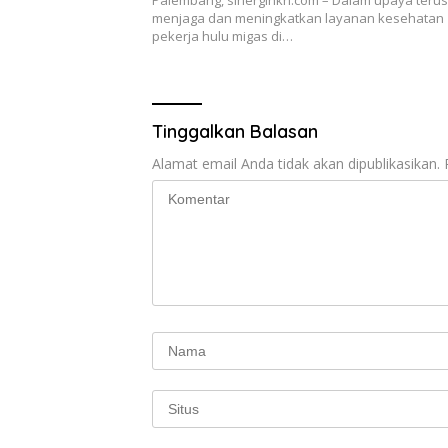
e
itt
at
e
e
ar
menjaga dan meningkatkan layanan kesehatan
pekerja hulu migas di…
b
er
s
gr
e
o
A
a
o
p
m
Tinggalkan Balasan
k
p
Alamat email Anda tidak akan dipublikasikan.