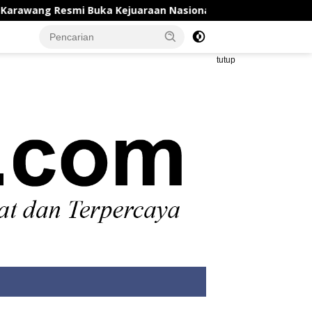
uka Kejuaraan Nasional Judo Mahasiswa Antar Perguruan Tin
tutup