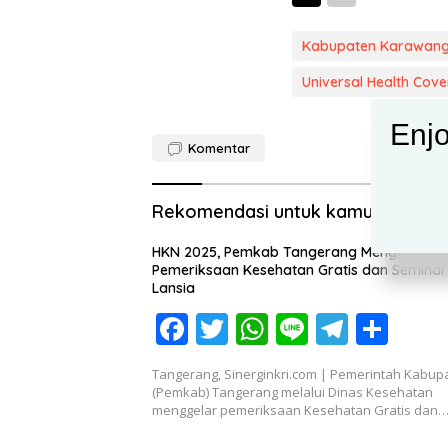
Kabupaten Karawang 
Universal Health Cov
Enjo
Komentar
Rekomendasi untuk kamu
HKN 2025, Pemkab Tangerang Menggelar
Pemeriksaan Kesehatan Gratis dan Seminar
Lansia
F
T
W
Li
T
S
ac
w
h
n
el
h
Tangerang, Sinerginkri.com | Pemerintah Kabup
e
itt
at
e
e
ar
(Pemkab) Tangerang melalui Dinas Kesehatan
menggelar pemeriksaan Kesehatan Gratis dan
b
er
s
gr
e