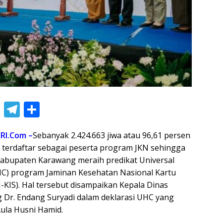
Li
T
S
n
el
h
RI.Com –
Sebanyak 2.424.663 jiwa atau 96,61 persen
e
e
ar
terdaftar sebagai peserta program JKN sehingga
gr
e
abupaten Karawang meraih predikat Universal
a
HC) program Jaminan Kesehatan Nasional Kartu
m
-KIS). Hal tersebut disampaikan Kepala Dinas
Dr. Endang Suryadi dalam deklarasi UHC yang
Aula Husni Hamid.