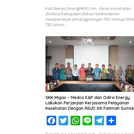
ac
w
h
n
el
h
Kab Bekasi,SinergiNKRI.Com –Dinas Kesehatan
e
itt
at
e
e
ar
(Dinkes) Kabupaten Bekasi berkomitmen
mempercepat penanggulangan TBC menuju Elimi
b
er
s
gr
e
TBC tahun…
o
A
a
o
p
m
k
p
SKK Migas – Medco E&P dan Odira Energy
Lakukan Perjanjian Kerjasama Pelayanan
Kesehatan Dengan RSUD Siti Fatimah Sumse
F
T
W
Li
T
S
ac
w
h
n
el
h
Palembang, sinerginkri.com – Dalam upaya terus