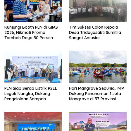
Kunjungi Booth PLN di GIIAS
Tim Sukses Calon Kepala
2026, Nikmati Promo
Desa Tridayasakti Sumitra
Tambah Daya 50 Persen
Sangat Antusias
Mendampingi Penyerahan
Berkas Ke Sekretariat Panitia
Pilkades
PLN Siap Serap Listrik PSEL
Hari Mangrove Sedunia, IMIP
Legok Nangka, Dukung
Dukung Penanaman 1 Juta
Pengelolaan Sampah
Mangrove di 37 Provinsi
Berkelanjutan di Jawa Barat