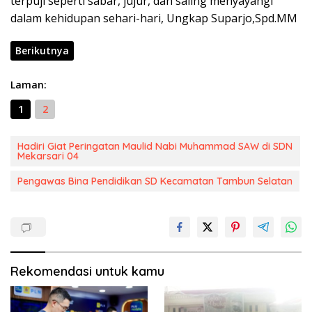
terpuji seperti sabar, jujur, dan saling menyayangi
dalam kehidupan sehari-hari, Ungkap Suparjo,Spd.MM
Berikutnya
Laman:
1
2
Hadiri Giat Peringatan Maulid Nabi Muhammad SAW di SDN
Mekarsari 04
Pengawas Bina Pendidikan SD Kecamatan Tambun Selatan
Rekomendasi untuk kamu