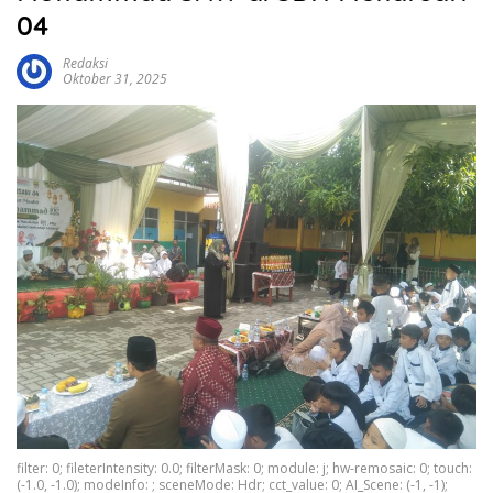
04
Redaksi
Oktober 31, 2025
filter: 0; fileterIntensity: 0.0; filterMask: 0; module: j; hw-remosaic: 0; touch:
(-1.0, -1.0); modeInfo: ; sceneMode: Hdr; cct_value: 0; AI_Scene: (-1, -1);