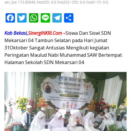
aec_lux: 172.85843; hist255: 0.0; hist252~255: 0.0; hist0~15: 0.0;
F
T
W
Li
T
S
ac
w
h
n
el
h
Kab Bekasi,
SinergiNKRI.Com –
Siswa Dan Siswi SDN
e
itt
at
e
e
ar
Mekarsari 04 Tambun Selatan pada Hari Jumat
b
er
s
gr
e
31Oktober Sangat Antusias Mengikuti kegiatan
o
A
a
Peringatan Maulud Nabi Muhammad SAW Bertempat
o
p
m
Halaman Sekolah SDN Mekarsari 04
k
p