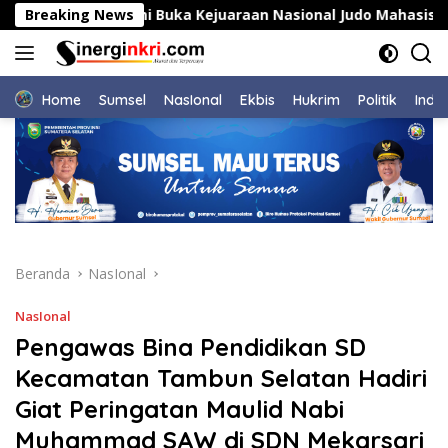
Langsung
wang Resmi Buka Kejuaraan Nasional Judo Mahasiswa Antar P
Breaking News
ke
konten
Home
Sumsel
NasIonal
Ekbis
Hukrim
Politik
Indu
Beranda
NasIonal
NasIonal
Pengawas Bina Pendidikan SD
Kecamatan Tambun Selatan Hadiri
Giat Peringatan Maulid Nabi
Muhammad SAW di SDN Mekarsari