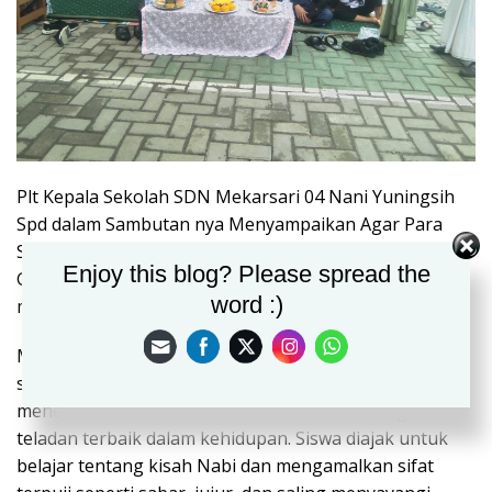
Plt Kepala Sekolah SDN Mekarsari 04 Nani Yuningsih
Spd dalam Sambutan nya Menyampaikan Agar Para
Siswa SDN Mekarsari 04 Selalu Sehat Wal Afiat, Rajin
Enjoy this blog? Please spread the
Giat Belajar Mencontoh Ajaran Nabi Muhammad SAW
word :)
meneladani Akhlak Mulia dalam Kehidupan Sehari hari
Makna Peringatan Maulid Nabi Muhammad SAW bagi
siswa SD adalah untuk mengenal, mencintai, dan
meneladani akhlak mulia Rasulullah SAW sebagai
teladan terbaik dalam kehidupan. Siswa diajak untuk
belajar tentang kisah Nabi dan mengamalkan sifat