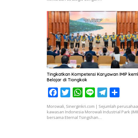
b
er
s
gr
e
o
A
a
o
p
m
k
p
Tingkatkan Kompetensi Karyawan IMIP kemb
Belajar di Tiongkok
F
T
W
Li
T
S
ac
w
h
n
el
h
Morowali, Sinerginkri.com | Sejumlah perusahaa
e
itt
at
e
e
ar
kawasan Indonesia Morowali Industrial Park (IMI
bersama Eternal Tsingshan…
b
er
s
gr
e
o
A
a