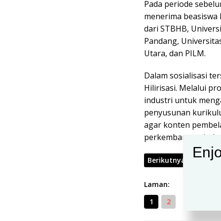
Pada periode sebelu
menerima beasiswa hi
dari STBHB, Univers
Pandang, Universita
Utara, dan PILM.
Dalam sosialisasi t
Hilirisasi. Melalui 
industri untuk menga
penyusunan kurikulu
agar konten pembela
perkembangan industri
Enjo
Berikutnya
Laman:
1
2