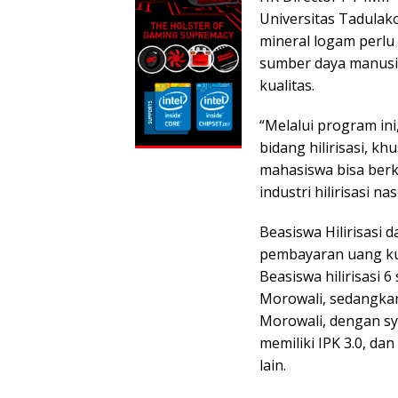
Universitas Tadulak
mineral logam perlu
sumber daya manusi
kualitas.
“Melalui program in
bidang hilirisasi, k
mahasiswa bisa ber
industri hilirisasi n
Beasiswa Hilirisasi
pembayaran uang kul
Beasiswa hilirisasi
Morowali, sedangkan
Morowali, dengan sy
memiliki IPK 3.0, da
lain.