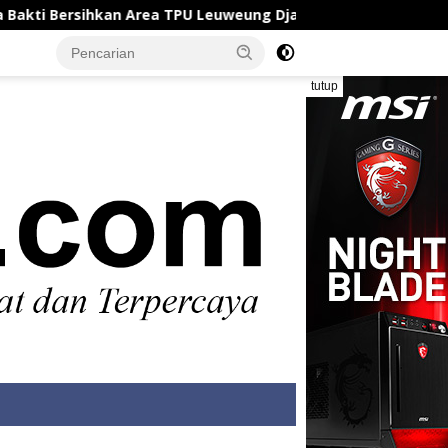
Area TPU Leuweung Djati
Satlantas Polresta Karawan
tutup