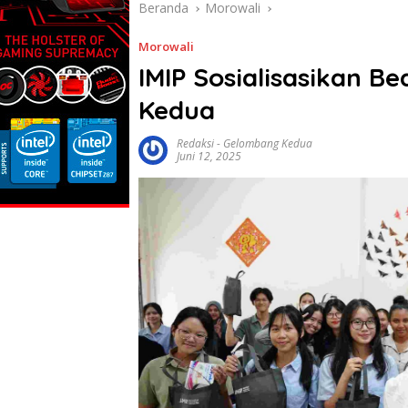
Beranda
Morowali
Morowali
IMIP Sosialisasikan Be
Kedua
Redaksi
-
Gelombang Kedua
Juni 12, 2025