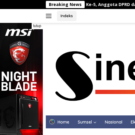
Langsung
ndonesia Asri Minggu Ke-5, Anggota DPRD dan DPC Partai Dem
Breaking News
ke
konten
Indeks
tutup
Home
Sumsel
NasIonal
Ek