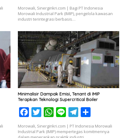
ac
w
h
n
el
h
li
Morowali, Sinerginkri.com | Bagi PT Indonesia
e
itt
at
e
e
ar
Morowali Industrial Park (IMIP), pengelola kawasan
industri terintegrasi berbasis…
b
er
s
gr
e
o
A
a
o
p
m
k
p
Minimalisir Dampak Emisi, Tenant di IMIP
Terapkan Teknologi Supercritical Boiler
F
T
W
Li
T
S
ac
w
h
n
el
h
li
Morowali, Sinerginkri.com | PT Indonesia Morowali
e
itt
at
e
e
ar
Industrial Park (IMIP) mempertegas komitmennya
dalam menerapkan praktik industri…