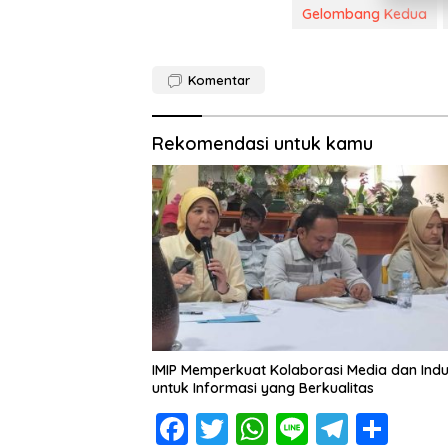
Gelombang Kedua
Komentar
Rekomendasi untuk kamu
IMIP Memperkuat Kolaborasi Media dan Indu
untuk Informasi yang Berkualitas
F
T
W
Li
T
S