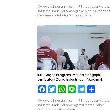
ac
w
h
n
el
h
Morowali, Sinerginkri.com | PT Indonesia Morowa
e
itt
at
e
e
ar
Industrial Park (IMIP) menggelar Media Gathering
bersama kontributor Morowali pada…
b
er
s
gr
e
o
A
a
o
p
m
k
p
IMIP Gagas Program Praktisi Mengajar,
Jembatani Dunia Industri dan Akademik
F
T
W
Li
T
S
ac
w
h
n
el
h
Morowali, Sinerginkri.com | PT Indonesia Morowa
e
itt
at
e
e
ar
Industrial Park (IMIP) mengambil peran dalam
kemitraan strategis dengan…