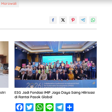
Morowali
stri
ESG Jadi Fondasi IMIP Jaga Daya Saing Hilirisasi
di Rantai Pasok Global
F
T
W
Li
T
S