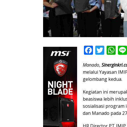
F
T
W
ac
w
h
Manado
,
Sinerginkri.
e
itt
at
melalui Yayasan IMI
b
er
s
gelombang kedua.
o
A
Kegiatan ini merup
o
p
beasiswa lebih inkl
k
p
sosialisasi program i
dan Manado pada 27 
HR Director PT IMI