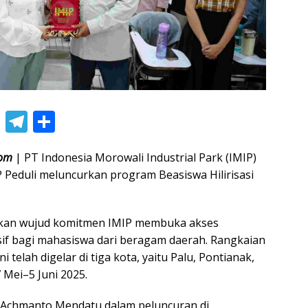
Li
T
S
n
el
h
com
| PT Indonesia Morowali Industrial Park (IMIP)
e
e
ar
P Peduli meluncurkan program Beasiswa Hilirisasi
gr
e
a
akan wujud komitmen IMIP membuka akses
m
usif bagi mahasiswa dari beragam daerah. Rangkaian
ni telah digelar di tiga kota, yaitu Palu, Pontianak,
Mei–5 Juni 2025.
P Achmanto Mendatu dalam peluncuran di