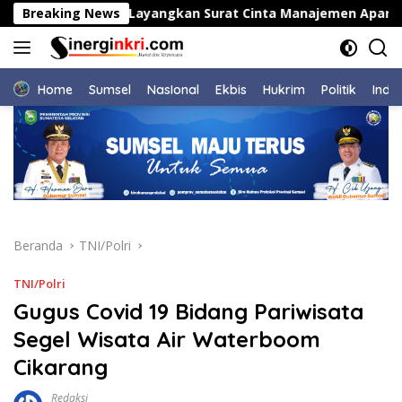
Langsung
Indonesia Layangkan Surat Cinta Manajemen Apartemen Eco
Breaking News
ke
konten
Home
Sumsel
NasIonal
Ekbis
Hukrim
Politik
Indu
Beranda
TNI/Polri
TNI/Polri
Gugus Covid 19 Bidang Pariwisata
Segel Wisata Air Waterboom
Cikarang
Redaksi