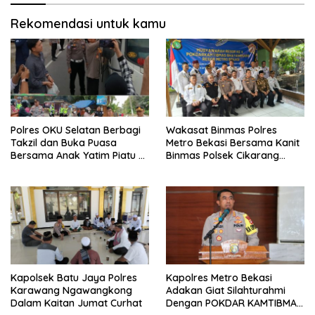
Rekomendasi untuk kamu
Polres OKU Selatan Berbagi
Wakasat Binmas Polres
Takzil dan Buka Puasa
Metro Bekasi Bersama Kanit
Bersama Anak Yatim Piatu di
Binmas Polsek Cikarang
Bulan Ramadhan
Barat Hadiri Giat Musres
Pokdarkamtibmas
Kapolsek Batu Jaya Polres
Kapolres Metro Bekasi
Karawang Ngawangkong
Adakan Giat Silahturahmi
Dalam Kaitan Jumat Curhat
Dengan POKDAR KAMTIBMAS