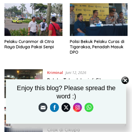
Pelaku Curanmor di Citra
Polisi Bekuk Pelaku Curas di
Raya Diduga Pakai Senpi
Tigaraksa, Penadah Masuk
DPO
Kriminal
Juni 12, 2026
Pelaku Tabrak Lari di Cikupa
Ditangkap Polisi
Enjoy this blog? Please spread the
Tabrak Lari
,
Tangerang
word :)
Kriminal
,
Tanggerang
Juni 8, 2026
Polisi Tetapkan Anak dan Ayah jadi
Tersangka Pembunuhan Pedagang
Cilok di Cikupa