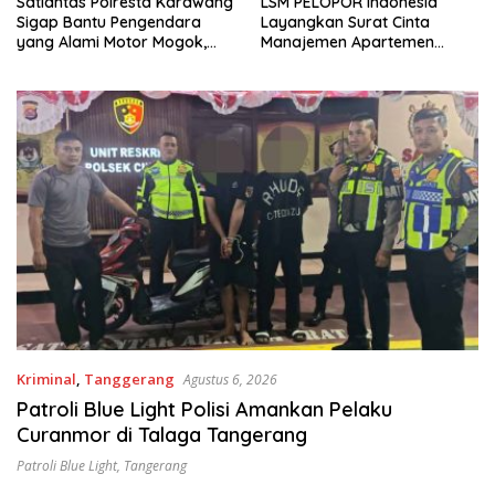
Satlantas Polresta Karawang
LSM PELOPOR Indonesia
Sigap Bantu Pengendara
Layangkan Surat Cinta
yang Alami Motor Mogok,
Manajemen Apartemen
Derek Motor ke SPBU
Ecohome Citra Raya
Terdekat
Kriminal
,
Tanggerang
Agustus 6, 2026
Patroli Blue Light Polisi Amankan Pelaku
Curanmor di Talaga Tangerang
Patroli Blue Light
,
Tangerang