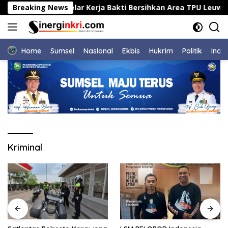
Langsung
ama Warga Gelar Kerja Bakti Bersihkan Area TPU Leuweung Dj
Breaking News
ke
konten
Home
Sumsel
NasIonal
Ekbis
Hukrim
Politik
Indu
Kriminal