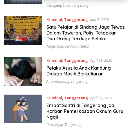
Pedagang Cilok
,
Tangerang
Kriminal
,
Tanggerang
Juni 5, 2026
Satu Pelajar di Sindang Jaya Tewas
Dalam Tawuran, Polisi Tetapkan
Dua Orang Terduga Pelaku
Tangerang
,
Terduga Pelaku
Kriminal
,
Tanggerang
April 28, 2026
Pelaku Asusila Anak Kandung
Diduga Masih Berkeliaran
Anak Kandung
,
Tangerang
Kriminal
,
Tanggerang
April 28, 2026
Empat Santri di Tangerang jadi
Korban Pemerkosaan Oknum Guru
Ngaji
Guru Ngaji
,
Tangerang