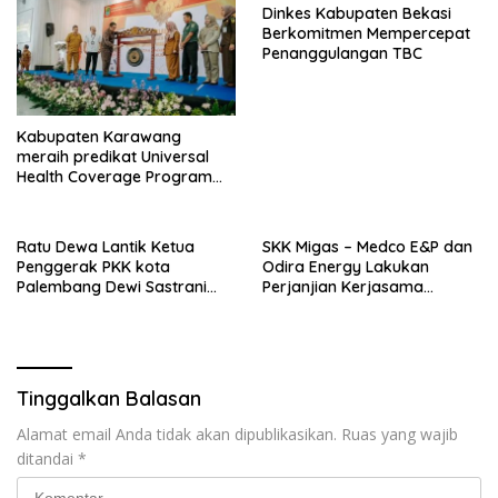
Dinkes Kabupaten Bekasi
Berkomitmen Mempercepat
Penanggulangan TBC
Kabupaten Karawang
meraih predikat Universal
Health Coverage Program
Jaminan Kesehatan
Ratu Dewa Lantik Ketua
SKK Migas – Medco E&P dan
Penggerak PKK kota
Odira Energy Lakukan
Palembang Dewi Sastrani
Perjanjian Kerjasama
Dewa sebagai Duta Cegah
Pelayanan Kesehatan
Stunting
Dengan RSUD Siti Fatimah
Sumsel
Tinggalkan Balasan
Alamat email Anda tidak akan dipublikasikan.
Ruas yang wajib
ditandai
*