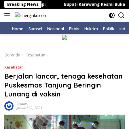
Langsung
epsek di Bahodopi
Breaking News
Bupati Karawang Resmi Buka Kejuar
ke
konten
Home
Sumsel
NasIonal
Ekbis
Hukrim
Politik
Indu
Beranda
Kesehatan
Kesehatan
Berjalan lancar, tenaga kesehatan
Puskesmas Tanjung Beringin
Lunang di vaksin
Redaksi
Januari 22, 2021