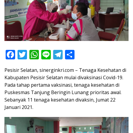
F
T
W
Li
T
S
ac
w
h
n
el
h
Pesisir Selatan, sinerginkri.com – Tenaga Kesehatan di
e
itt
at
e
e
ar
Kabupaten Pesisir Selatan mulai divaksinasi Covid-19.
b
er
s
gr
e
Pada tahap pertama vaksinasi, tenaga kesehatan di
o
A
a
Puskesmas Tanjung Beringin Lunang prioritas awal.
o
p
m
Sebanyak 11 tenaga kesehatan divaksin, Jumat 22
Januari 2021.
k
p