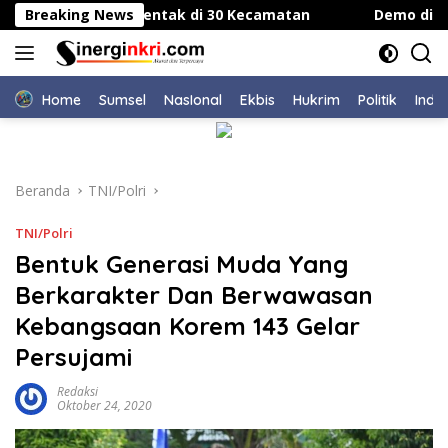
Langsung
ing Secara Serentak di 30 Kecamatan
Breaking News
Demo di PEMI 
ke
konten
Home
Sumsel
NasIonal
Ekbis
Hukrim
Politik
Indu
Beranda
TNI/Polri
TNI/Polri
Bentuk Generasi Muda Yang
Berkarakter Dan Berwawasan
Kebangsaan Korem 143 Gelar
Persujami
Redaksi
Oktober 24, 2020