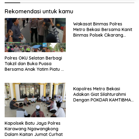
Rekomendasi untuk kamu
Wakasat Binmas Polres
Metro Bekasi Bersama Kanit
Binmas Polsek Cikarang
Barat Hadiri Giat Musres
Pokdarkamtibmas
Polres OKU Selatan Berbagi
Takzil dan Buka Puasa
Bersama Anak Yatim Piatu di
Bulan Ramadhan
Kapolres Metro Bekasi
Adakan Giat Silahturahmi
Dengan POKDAR KAMTIBMAS
Se Kabupaten Bekasi
Kapolsek Batu Jaya Polres
Karawang Ngawangkong
Dalam Kaitan Jumat Curhat