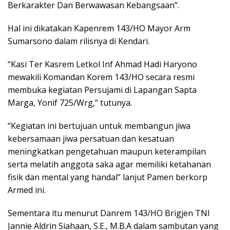
o
p
m
Berkarakter Dan Berwawasan Kebangsaan”.
k
p
Hal ini dikatakan Kapenrem 143/HO Mayor Arm
Sumarsono dalam rilisnya di Kendari.
“Kasi Ter Kasrem Letkol Inf Ahmad Hadi Haryono
mewakili Komandan Korem 143/HO secara resmi
membuka kegiatan Persujami di Lapangan Sapta
Marga, Yonif 725/Wrg,” tutunya.
“Kegiatan ini bertujuan untuk membangun jiwa
kebersamaan jiwa persatuan dan kesatuan
meningkatkan pengetahuan maupun keterampilan
serta melatih anggota saka agar memiliki ketahanan
fisik dan mental yang handal” lanjut Pamen berkorp
Armed ini.
Sementara itu menurut Danrem 143/HO Brigjen TNI
Jannie Aldrin Siahaan, S.E., M.B.A dalam sambutan yang