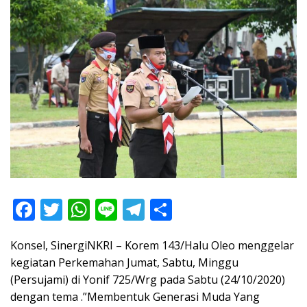
F
T
W
Li
T
S
ac
w
h
n
el
h
Konsel, SinergiNKRI – Korem 143/Halu Oleo menggelar
e
itt
at
e
e
ar
kegiatan Perkemahan Jumat, Sabtu, Minggu
b
er
s
gr
e
(Persujami) di Yonif 725/Wrg pada Sabtu (24/10/2020)
o
A
a
dengan tema .”Membentuk Generasi Muda Yang