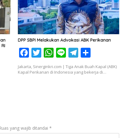
dan
DPP SBPI Melakukan Advokasi ABK Perikanan
 RI
F
T
W
Li
T
S
ac
w
h
n
el
h
Jakarta, Sinerginkri.com | Tiga Anak Buah Kapal (ABK)
e
itt
at
e
e
ar
Kapal Perikanan di Indonesia yang bekerja di…
b
er
s
gr
e
o
A
a
o
p
m
k
p
Ruas yang wajib ditandai
*