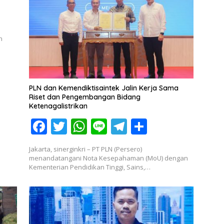
o
p
m
k
p
n
PLN dan Kemendiktisaintek Jalin Kerja Sama
Riset dan Pengembangan Bidang
Ketenagalistrikan
F
T
W
Li
T
S
ac
w
h
n
el
h
Jakarta, sinerginkri – PT PLN (Persero)
e
itt
at
e
e
ar
menandatangani Nota Kesepahaman (MoU) dengan
Kementerian Pendidikan Tinggi, Sains,…
b
er
s
gr
e
o
A
a
o
p
m
k
p