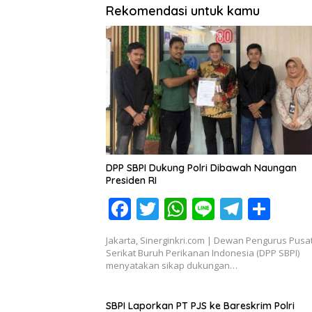
Rekomendasi untuk kamu
DPP SBPI Dukung Polri Dibawah Naungan
Presiden RI
F
T
W
Li
T
S
ac
w
h
n
el
h
Jakarta, Sinerginkri.com | Dewan Pengurus Pusa
e
itt
at
e
e
ar
Serikat Buruh Perikanan Indonesia (DPP SBPI)
menyatakan sikap dukungan…
b
er
s
gr
e
o
A
a
SBPI Laporkan PT PJS ke Bareskrim Polri