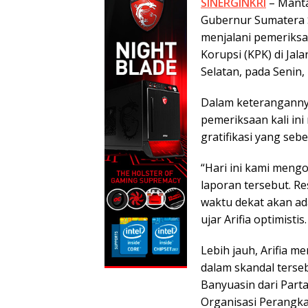
SINERGINKRI
– Manta
e
itt
at
Gubernur Sumatera S
b
er
s
menjalani pemeriks
o
A
Korupsi (KPK) di Jala
o
p
Selatan, pada Senin, 
k
p
Dalam keteranganny
pemeriksaan kali ini
gratifikasi yang seb
“Hari ini kami men
laporan tersebut. Re
waktu dekat akan ad
ujar Arifia optimistis.
Lebih jauh, Arifia 
dalam skandal terse
Banyuasin dari Partai
Organisasi Perangka