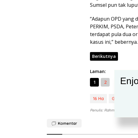
Sumsel pun tak luput
“Adapun OPD yang di
PERKIM, PSDA, Peter
terdapat pula dua o
kasus ini,” bebernya.
Berikutnya
Laman:
Enjo
1
2
16 Ha
Gratifikasi
Penulis: Rahman
Editor:
Komentar