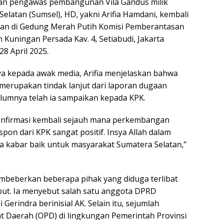
n pengawas pembangunan Vila Gandus milik
e
e
ar
elatan (Sumsel), HD, yakni Arifia Hamdani, kembali
gr
e
aan di Gedung Merah Putih Komisi Pemberantasan
a
n Kuningan Persada Kav. 4, Setiabudi, Jakarta
m
28 April 2025.
a kepada awak media, Arifia menjelaskan bahwa
 merupakan tindak lanjut dari laporan dugaan
elumnya telah ia sampaikan kepada KPK.
gonfirmasi kembali sejauh mana perkembangan
spon dari KPK sangat positif. Insya Allah dalam
a kabar baik untuk masyarakat Sumatera Selatan,”
membeberkan beberapa pihak yang diduga terlibat
but. Ia menyebut salah satu anggota DPRD
 Gerindra berinisial AK. Selain itu, sejumlah
t Daerah (OPD) di lingkungan Pemerintah Provinsi