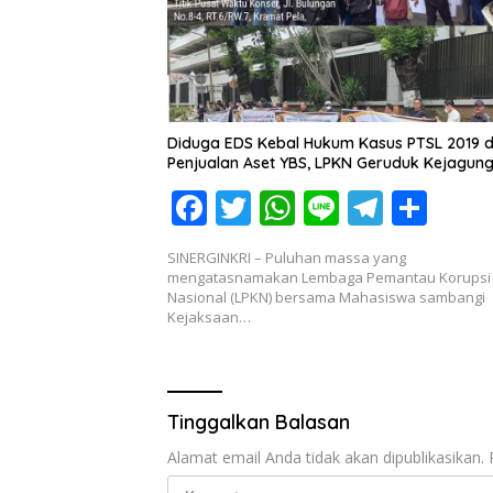
Diduga EDS Kebal Hukum Kasus PTSL 2019 
Penjualan Aset YBS, LPKN Geruduk Kejagung
F
T
W
Li
T
S
ac
w
h
n
el
h
SINERGINKRI – Puluhan massa yang
e
itt
at
e
e
ar
mengatasnamakan Lembaga Pemantau Korupsi
Nasional (LPKN) bersama Mahasiswa sambangi
b
er
s
gr
e
Kejaksaan…
o
A
a
o
p
m
k
p
Tinggalkan Balasan
Alamat email Anda tidak akan dipublikasikan.