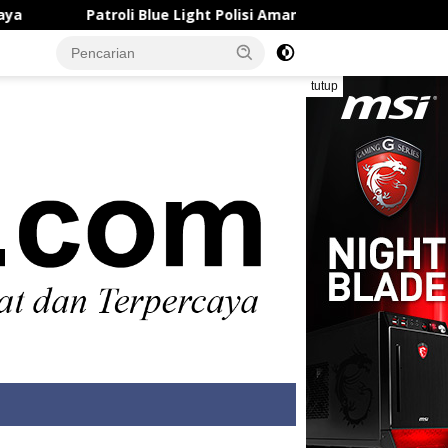
i Blue Light Polisi Amankan Pelaku Curanmor di Talaga Tange
tutup