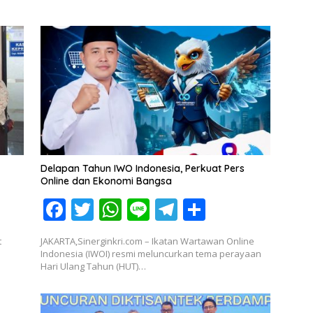
Delapan Tahun IWO Indonesia, Perkuat Pers
Online dan Ekonomi Bangsa
F
T
W
Li
T
S
ac
w
h
n
el
h
t
JAKARTA,Sinerginkri.com – Ikatan Wartawan Online
e
itt
at
e
e
ar
Indonesia (IWOI) resmi meluncurkan tema perayaan
Hari Ulang Tahun (HUT)…
b
er
s
gr
e
o
A
a