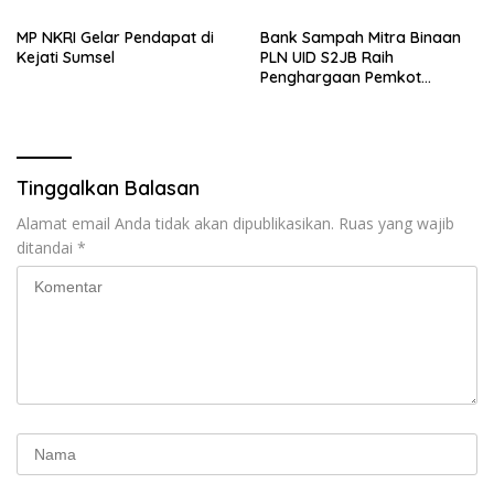
‎MP NKRI Gelar Pendapat di
Bank Sampah Mitra Binaan
Kejati Sumsel
PLN UID S2JB Raih
Penghargaan Pemkot
Palembang, Program Bayar
SPP dengan Sampah Dinilai
Berdampak Nyata
Tinggalkan Balasan
Alamat email Anda tidak akan dipublikasikan.
Ruas yang wajib
ditandai
*