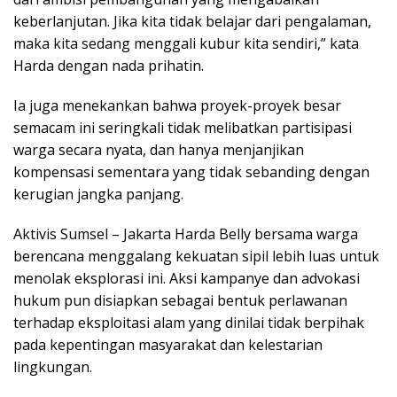
b
er
s
gr
e
keberlanjutan. Jika kita tidak belajar dari pengalaman,
o
A
a
maka kita sedang menggali kubur kita sendiri,” kata
o
p
m
Harda dengan nada prihatin.
k
p
Ia juga menekankan bahwa proyek-proyek besar
semacam ini seringkali tidak melibatkan partisipasi
warga secara nyata, dan hanya menjanjikan
kompensasi sementara yang tidak sebanding dengan
kerugian jangka panjang.
Aktivis Sumsel – Jakarta Harda Belly bersama warga
berencana menggalang kekuatan sipil lebih luas untuk
menolak eksplorasi ini. Aksi kampanye dan advokasi
hukum pun disiapkan sebagai bentuk perlawanan
terhadap eksploitasi alam yang dinilai tidak berpihak
pada kepentingan masyarakat dan kelestarian
lingkungan.