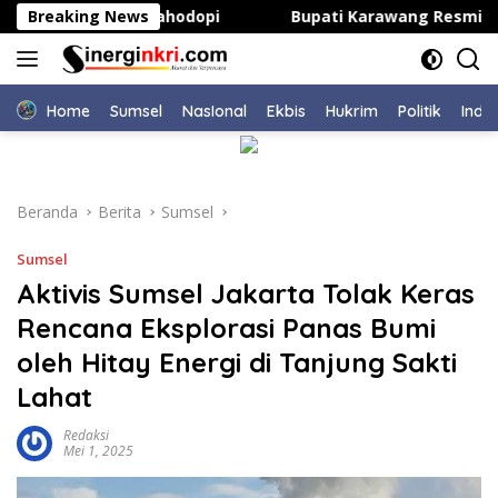
Langsung
as Kepsek di Bahodopi
Breaking News
Bupati Karawang Resmi Buka K
ke
konten
Home
Sumsel
NasIonal
Ekbis
Hukrim
Politik
Indu
Beranda
Berita
Sumsel
Sumsel
Aktivis Sumsel Jakarta Tolak Keras
Rencana Eksplorasi Panas Bumi
oleh Hitay Energi di Tanjung Sakti
Lahat
Redaksi
Mei 1, 2025