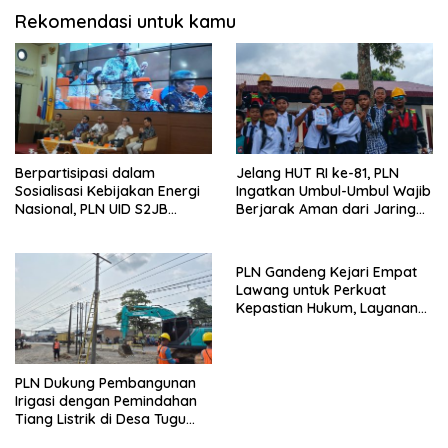
Rekomendasi untuk kamu
Berpartisipasi dalam
Jelang HUT RI ke-81, PLN
Sosialisasi Kebijakan Energi
Ingatkan Umbul-Umbul Wajib
Nasional, PLN UID S2JB
Berjarak Aman dari Jaringan
Tegaskan Kesiapan Jaga
Listrik
Pasokan Listrik
PLN Gandeng Kejari Empat
Lawang untuk Perkuat
Kepastian Hukum, Layanan
Kelistrikan Ditargetkan Makin
Andal
PLN Dukung Pembangunan
Irigasi dengan Pemindahan
Tiang Listrik di Desa Tugu
Agung