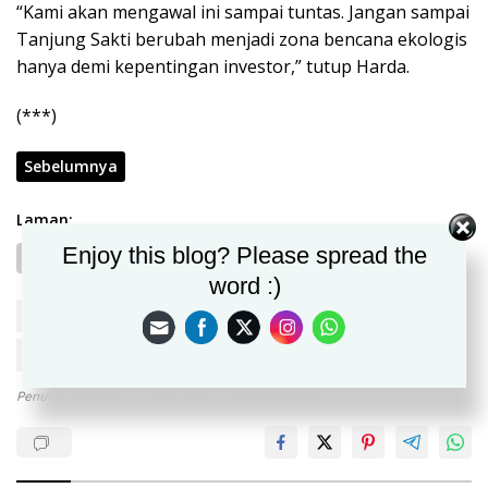
“Kami akan mengawal ini sampai tuntas. Jangan sampai
Tanjung Sakti berubah menjadi zona bencana ekologis
hanya demi kepentingan investor,” tutup Harda.
(***)
Sebelumnya
Laman:
Enjoy this blog? Please spread the
1
2
word :)
Aktivis Sumsel Jakarta
Eksplorasi Panas Bumi
Hitay Energi
Tanjung Sakti Lahat
Penulis: Rahman
Editor: Msn
Sumber Berita