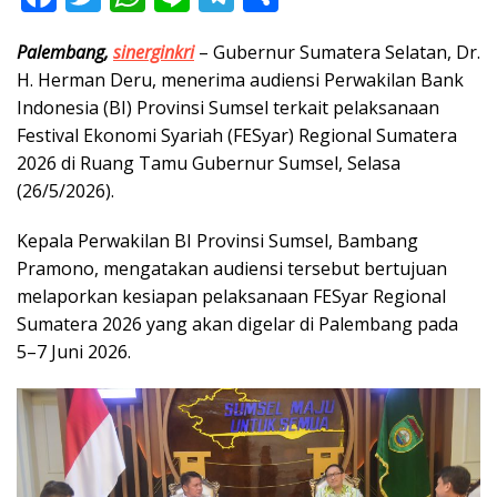
ac
w
h
n
el
h
Palembang,
sinerginkri
– Gubernur Sumatera Selatan, Dr.
e
itt
at
e
e
ar
H. Herman Deru, menerima audiensi Perwakilan Bank
b
er
s
gr
e
Indonesia (BI) Provinsi Sumsel terkait pelaksanaan
o
A
a
Festival Ekonomi Syariah (FESyar) Regional Sumatera
o
p
m
2026 di Ruang Tamu Gubernur Sumsel, Selasa
(26/5/2026).
k
p
Kepala Perwakilan BI Provinsi Sumsel, Bambang
Pramono, mengatakan audiensi tersebut bertujuan
melaporkan kesiapan pelaksanaan FESyar Regional
Sumatera 2026 yang akan digelar di Palembang pada
5–7 Juni 2026.