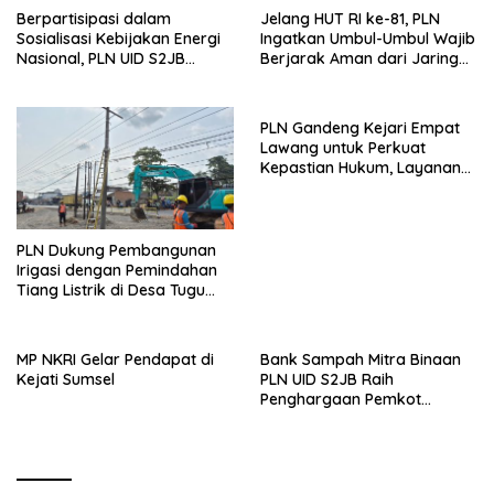
Berpartisipasi dalam
Jelang HUT RI ke-81, PLN
Sosialisasi Kebijakan Energi
Ingatkan Umbul-Umbul Wajib
Nasional, PLN UID S2JB
Berjarak Aman dari Jaringan
Tegaskan Kesiapan Jaga
Listrik
Pasokan Listrik
PLN Gandeng Kejari Empat
Lawang untuk Perkuat
Kepastian Hukum, Layanan
Kelistrikan Ditargetkan Makin
Andal
PLN Dukung Pembangunan
Irigasi dengan Pemindahan
Tiang Listrik di Desa Tugu
Agung
‎MP NKRI Gelar Pendapat di
Bank Sampah Mitra Binaan
Kejati Sumsel
PLN UID S2JB Raih
Penghargaan Pemkot
Palembang, Program Bayar
SPP dengan Sampah Dinilai
Berdampak Nyata