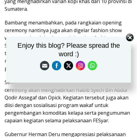
yang menghadirkan varian kopi khas dari 10 provinsi di
Sumatera.
Bambang menambahkan, pada rangkaian opening
ceremony nantinya juga akan digelar fashion show
wastra nasional dan kompetisi modest fashion se-
Enjoy this blog? Please spread the
Sumatera. Selain itu, akan dilakukan kick off replikasi
tiga program unggulan Sumsel ke regional Sumatera
word :)
melalui sejumlah penandatanganan komitmen dan
penyerahan program sektor syariah.
Sementara itu, rangkaian tabligh akbar dan closing
ceremony akan menghadirkan Habib Syech Bin Abdul
Qodir Assegaf dan Opick. Kegiatan tersebut juga akan
diisi dengan sosialisasi program wakaf untuk
pengembangan komoditas kelapa serta pengumuman
capaian kegiatan selama pelaksanaan FESyar.
Gubernur Herman Deru mengapresiasi pelaksanaan