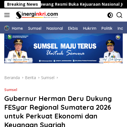
Langsung
upati Karawang Resmi Buka Kejuaraan Nasional Judo Mahasis
Breaking News
ke
konten
Home
Sumsel
NasIonal
Ekbis
Hukrim
Politik
Indu
Beranda
Berita
Sumsel
Sumsel
Gubernur Herman Deru Dukung
FESyar Regional Sumatera 2026
untuk Perkuat Ekonomi dan
Keuangan Syariah