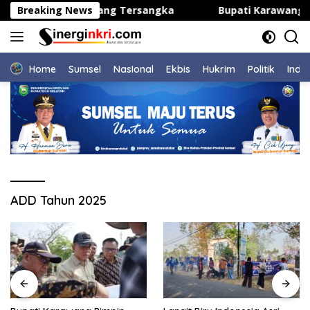
Langsung
i Tetapkan Dua Orang Tersangka
Breaking News
Bupati Karawang Pim
ke
konten
Home
Sumsel
NasIonal
Ekbis
Hukrim
Politik
Indu
ADD Tahun 2025