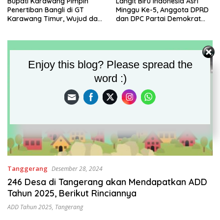
Bupati Karawang Pimpin
Langit Biru Indonesia Asri
Penertiban Bangli di GT
Minggu Ke-5, Anggota DPRD
Karawang Timur, Wujud dari
dan DPC Partai Demokrat
Komitmen Penataan
Karawang Bersama Warga
Kawasan
Gelar Kerja Bakti Bersihkan
Area TPU Leuweung Djati
Enjoy this blog? Please spread the
word :)
Tanggerang
Desember 28, 2024
246 Desa di Tangerang akan Mendapatkan ADD
Tahun 2025, Berikut Rinciannya
ADD Tahun 2025
,
Tangerang