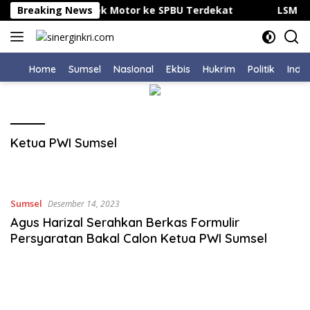
Langsung
 Motor Mogok, Derek Motor ke SPBU Terdekat
Breaking News
LSM PE
ke
konten
Home
Sumsel
NasIonal
Ekbis
Hukrim
Politik
Indu
Ketua PWI Sumsel
Sumsel
Desember 14, 2023
Agus Harizal Serahkan Berkas Formulir
Persyaratan Bakal Calon Ketua PWI Sumsel