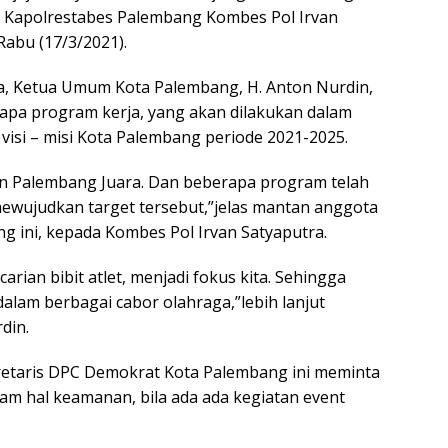
gr
e
n Kapolrestabes Palembang Kombes Pol Irvan
a
,Rabu (17/3/2021).
m
, Ketua Umum Kota Palembang, H. Anton Nurdin,
pa program kerja, yang akan dilakukan dalam
isi – misi Kota Palembang periode 2021-2025.
kan Palembang Juara. Dan beberapa program telah
mewujudkan target tersebut,”jelas mantan anggota
 ini, kepada Kombes Pol Irvan Satyaputra.
rian bibit atlet, menjadi fokus kita. Sehingga
alam berbagai cabor olahraga,”lebih lanjut
din.
retaris DPC Demokrat Kota Palembang ini meminta
lam hal keamanan, bila ada ada kegiatan event