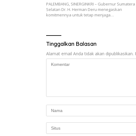
PALEMBANG, SINERGINKRI – Gubernur Sumatera
e
itt
at
e
e
ar
Selatan Dr. H. Herman Deru menegaskan
komitmennya untuk tetap menjaga…
b
er
s
gr
e
o
A
a
o
p
m
Tinggalkan Balasan
k
p
Alamat email Anda tidak akan dipublikasikan.