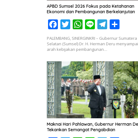
APBD Sumsel 2026 Fokus pada Ketahanan
Ekonomi dan Pembangunan Berkelanjutan
F
T
W
Li
T
S
ac
w
h
n
el
h
PALEMBANG, SINERGINKRI – Gubernur Sumatera
e
itt
at
e
e
ar
Selatan (Sumsel) Dr. H. Herman Deru menyampa
arah kebijakan pembangunan…
b
er
s
gr
e
o
A
a
o
p
m
k
p
Maknai Hari Pahlawan, Gubernur Herman D
Tekankan Semangat Pengabdian