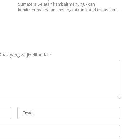
e
itt
at
e
e
ar
Sumatera Selatan kembali menunjukkan
komitmennya dalam meningkatkan konektivitas dan…
b
er
s
gr
e
o
A
a
o
p
m
k
p
Ruas yang wajib ditandai
*