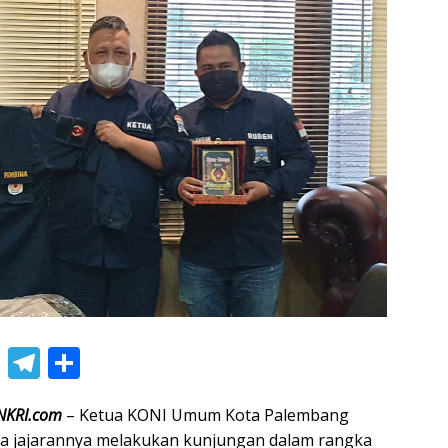
Li
T
S
n
el
h
NKRI.com
– Ketua KONI Umum Kota Palembang
e
e
ar
ta jajarannya melakukan kunjungan dalam rangka