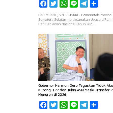
F
T
W
Li
T
S
ac
w
h
n
el
h
PALEMBANG, SINERGINKRI – Pemerintah Provinsi
e
itt
at
e
e
ar
Sumatera Selatan melaksanakan Upacara Perin
Hari Pahlawan Nasional Tahun 2025…
b
er
s
gr
e
o
A
a
o
p
m
k
p
Gubernur Herman Deru Tegaskan Tidak Ak
Kurangi TPP dan Tukin ASN Meski Transfer P
Menurun di 2026
F
T
W
Li
T
S
ac
w
h
n
el
h