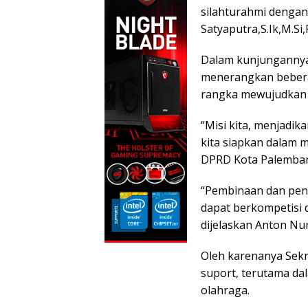
b
er
s
silahturahmi denga
o
A
Satyaputra,S.Ik,M.Si
o
p
Dalam kunjungannya
k
p
menerangkan bebera
rangka mewujudkan v
“Misi kita, menjadi
kita siapkan dalam 
DPRD Kota Palembang
“Pembinaan dan penca
dapat berkompetisi d
dijelaskan Anton Nur
Oleh karenanya Sek
suport, terutama da
olahraga.