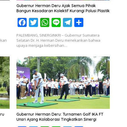
Gubernur Herman Deru Ajak Semua Pihak
Bangun Kesadaran Kolektif Kurangi Polusi Plastik
F
T
W
Li
T
S
ac
w
h
n
el
h
PALEMBANG, SINERGINKRI – Gubernur Sumatera
e
itt
at
e
e
ar
ikan
Selatan Dr. H. Herman Deru menekankan bahwa
upaya menjaga kebersihan…
b
er
s
gr
e
o
A
a
o
p
m
k
p
eru
Gubernur Herman Deru: Turnamen Golf IKA FT
Unsri Ajang Kolaborasi Tingkatkan Sinergi