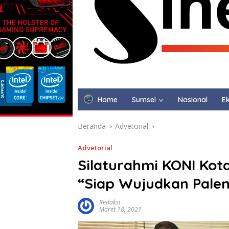
Home
Sumsel
NasIonal
Ek
Beranda
Advetorial
Advetorial
Silaturahmi KONI Kot
“Siap Wujudkan Pale
Redaksi
Maret 18, 2021