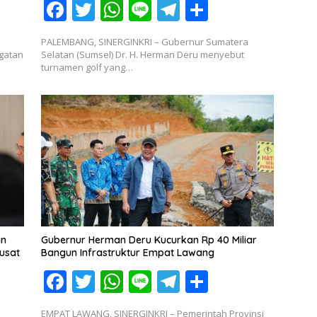
F
T
W
Li
T
S
ac
w
h
n
el
h
PALEMBANG, SINERGINKRI – Gubernur Sumatera
e
itt
at
e
e
ar
gatan
Selatan (Sumsel) Dr. H. Herman Deru menyebut
turnamen golf yang…
b
er
s
gr
e
o
A
a
o
p
m
k
p
an
Gubernur Herman Deru Kucurkan Rp 40 Miliar
usat
Bangun Infrastruktur Empat Lawang
F
T
W
Li
T
S
ac
w
h
n
el
h
EMPAT LAWANG, SINERGINKRI – Pemerintah Provinsi