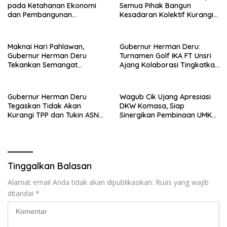
pada Ketahanan Ekonomi
Semua Pihak Bangun
dan Pembangunan
Kesadaran Kolektif Kurangi
Berkelanjutan
Polusi Plastik
Maknai Hari Pahlawan,
Gubernur Herman Deru:
Gubernur Herman Deru
Turnamen Golf IKA FT Unsri
Tekankan Semangat
Ajang Kolaborasi Tingkatkan
Pengabdian
Sinergi
Gubernur Herman Deru
Wagub Cik Ujang Apresiasi
Tegaskan Tidak Akan
DKW Komasa, Siap
Kurangi TPP dan Tukin ASN
Sinergikan Pembinaan UMKM
Meski Transfer Pusat
dan Pertanian
Menurun di 2026
Tinggalkan Balasan
Alamat email Anda tidak akan dipublikasikan.
Ruas yang wajib
ditandai
*