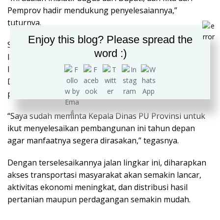
Pemprov hadir mendukung penyelesaiannya,”
tuturnya.
Enjoy this blog? Please spread the
Sebagian dari alokasi BKBK tersebut akan digunakan
word :)
langsung untuk menyelesaikan pembangunan jalan
lingkar tersebut. Gubernur bahkan menginstruksikan
Dinas PU Provinsi Sumsel untuk turut membantu
percepatan penyelesaian pada tahun depan.
“Saya sudah meminta Kepala Dinas PU Provinsi untuk
ikut menyelesaikan pembangunan ini tahun depan
agar manfaatnya segera dirasakan,” tegasnya.
Dengan terselesaikannya jalan lingkar ini, diharapkan
akses transportasi masyarakat akan semakin lancar,
aktivitas ekonomi meningkat, dan distribusi hasil
pertanian maupun perdagangan semakin mudah.