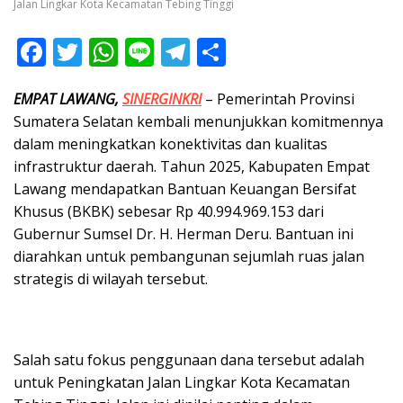
Jalan Lingkar Kota Kecamatan Tebing Tinggi
F
T
W
Li
T
S
ac
w
h
n
el
h
EMPAT LAWANG,
SINERGINKRI
– Pemerintah Provinsi
e
itt
at
e
e
ar
Sumatera Selatan kembali menunjukkan komitmennya
b
er
s
gr
e
dalam meningkatkan konektivitas dan kualitas
o
A
a
infrastruktur daerah. Tahun 2025, Kabupaten Empat
o
p
m
Lawang mendapatkan Bantuan Keuangan Bersifat
Khusus (BKBK) sebesar Rp 40.994.969.153 dari
k
p
Gubernur Sumsel Dr. H. Herman Deru. Bantuan ini
diarahkan untuk pembangunan sejumlah ruas jalan
strategis di wilayah tersebut.
Salah satu fokus penggunaan dana tersebut adalah
untuk Peningkatan Jalan Lingkar Kota Kecamatan