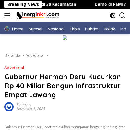
Langsung
cara Serentak di 30 Kecamatan
Breaking News
Demo di PEMI AW, Po
ke
konten
Home
Sumsel
NasIonal
Ekbis
Hukrim
Politik
Indu
Beranda
Advetorial
Advetorial
Gubernur Herman Deru Kucurkan
Rp 40 Miliar Bangun Infrastruktur
Empat Lawang
Rahman .
November 6, 2025
Gubernur Herman Deru saat melakukan peninjauan langsung Peningkatan