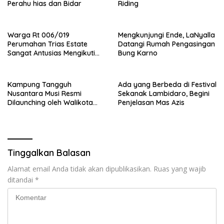
Perahu hias dan Bidar
Riding
Warga Rt 006/019
Mengkunjungi Ende, LaNyalla
Perumahan Trias Estate
Datangi Rumah Pengasingan
Sangat Antusias Mengikuti
Bung Karno
Family Ghatering
Kampung Tangguh
Ada yang Berbeda di Festival
Nusantara Musi Resmi
Sekanak Lambidaro, Begini
Dilaunching oleh Walikota
Penjelasan Mas Azis
Palembang
Tinggalkan Balasan
Alamat email Anda tidak akan dipublikasikan.
Ruas yang wajib
ditandai
*