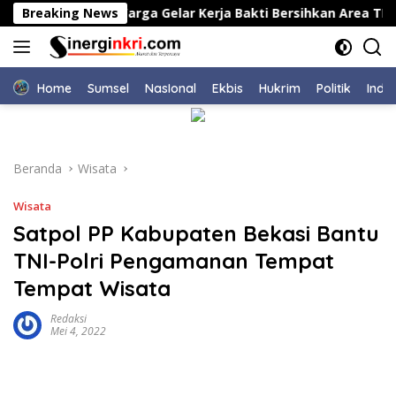
Langsung
awang Bersama Warga Gelar Kerja Bakti Bersihkan Area TPU L
Breaking News
ke
konten
Home
Sumsel
NasIonal
Ekbis
Hukrim
Politik
Indu
Beranda
Wisata
Wisata
Satpol PP Kabupaten Bekasi Bantu
TNI-Polri Pengamanan Tempat
Tempat Wisata
Redaksi
Mei 4, 2022