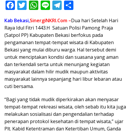
F
T
W
Li
T
S
ac
w
h
n
el
h
Kab Bekasi,
SinergiNKRI.Com –
Dua hari Setelah Hari
e
itt
at
e
e
ar
Raya Idul Fitri 1443.H Satuan Polisi Pamong Praja
b
er
s
gr
e
(Satpol PP) Kabupaten Bekasi berfokus pada
o
A
a
pengamanan tempat-tempat wisata di Kabupaten
o
p
m
Bekasi yang mulai diburu warga. Hal tersebut demi
untuk menciptakan kondisi dan suasana yang aman
k
p
dan terkendali serta untuk menunjang kegiatan
masyarakat dalam hilir mudik maupun aktivitas
masyarakat lainnya sepanjang hari libur lebaran atau
cuti bersama.
“Bagi yang tidak mudik diperkirakan akan menyasar
tempat-tempat rekreasi wisata, oleh sebab itu kita juga
melakukan sosialisasi dan pengendalian terhadap
penerapan protokol kesehatan di tempat wisata,” ujar
Plt. Kabid Ketentraman dan Ketertiban Umum, Ganda