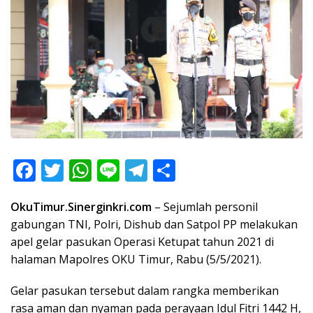
F
T
W
Li
T
S
ac
w
h
n
el
h
OkuTimur.Sinerginkri.com
– Sejumlah personil
e
itt
at
e
e
ar
gabungan TNI, Polri, Dishub dan Satpol PP melakukan
b
er
s
gr
e
apel gelar pasukan Operasi Ketupat tahun 2021 di
o
A
a
halaman Mapolres OKU Timur, Rabu (5/5/2021).
o
p
m
Gelar pasukan tersebut dalam rangka memberikan
k
p
rasa aman dan nyaman pada perayaan Idul Fitri 1442 H,