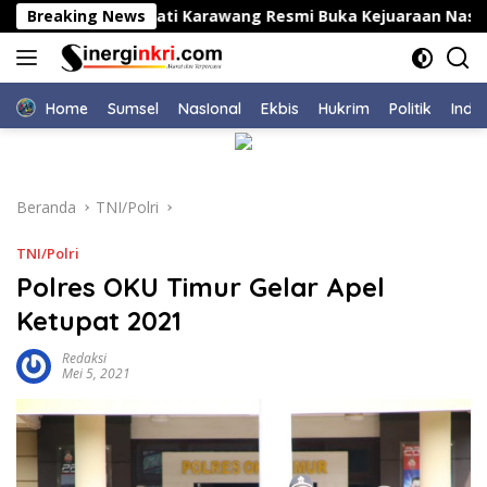
Langsung
dopi
Breaking News
Bupati Karawang Resmi Buka Kejuaraan Nasional
ke
konten
Home
Sumsel
NasIonal
Ekbis
Hukrim
Politik
Indu
Beranda
TNI/Polri
TNI/Polri
Polres OKU Timur Gelar Apel
Ketupat 2021
Redaksi
Mei 5, 2021