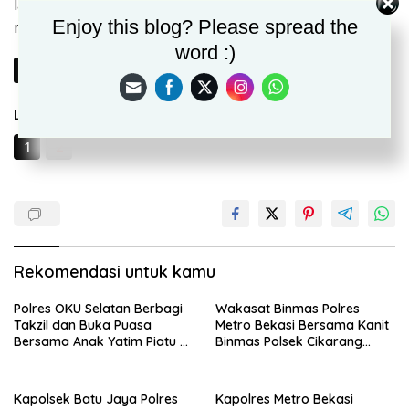
langkah dan preventif secara humanis sehingga
Enjoy this blog? Please spread the
masyarakat betul-betul mematuhi protokol kesehatan.
word :)
Berikutnya
Laman:
1
2
Rekomendasi untuk kamu
Polres OKU Selatan Berbagi
Wakasat Binmas Polres
Takzil dan Buka Puasa
Metro Bekasi Bersama Kanit
Bersama Anak Yatim Piatu di
Binmas Polsek Cikarang
Bulan Ramadhan
Barat Hadiri Giat Musres
Pokdarkamtibmas
Kapolsek Batu Jaya Polres
Kapolres Metro Bekasi