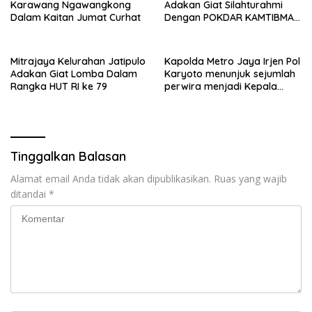
Karawang Ngawangkong
Adakan Giat Silahturahmi
Dalam Kaitan Jumat Curhat
Dengan POKDAR KAMTIBMAS
Se Kabupaten Bekasi
Mitrajaya Kelurahan Jatipulo
Kapolda Metro Jaya Irjen Pol
Adakan Giat Lomba Dalam
Karyoto menunjuk sejumlah
Rangka HUT RI ke 79
perwira menjadi Kepala
Kepolisian Sektor
Tinggalkan Balasan
Alamat email Anda tidak akan dipublikasikan.
Ruas yang wajib
ditandai
*