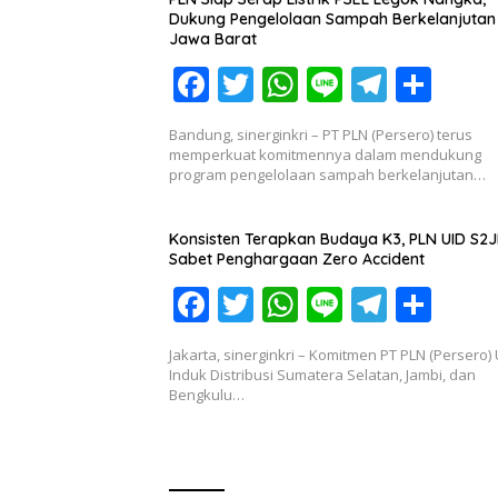
o
p
m
Dukung Pengelolaan Sampah Berkelanjutan 
k
p
Jawa Barat
F
T
W
Li
T
S
ac
w
h
n
el
h
Bandung, sinerginkri – PT PLN (Persero) terus
e
itt
at
e
e
ar
memperkuat komitmennya dalam mendukung
program pengelolaan sampah berkelanjutan…
b
er
s
gr
e
o
A
a
Konsisten Terapkan Budaya K3, PLN UID S2
o
p
m
Sabet Penghargaan Zero Accident
k
p
F
T
W
Li
T
S
ac
w
h
n
el
h
Jakarta, sinerginkri – Komitmen PT PLN (Persero) 
e
itt
at
e
e
ar
Induk Distribusi Sumatera Selatan, Jambi, dan
Bengkulu…
b
er
s
gr
e
o
A
a
o
p
m