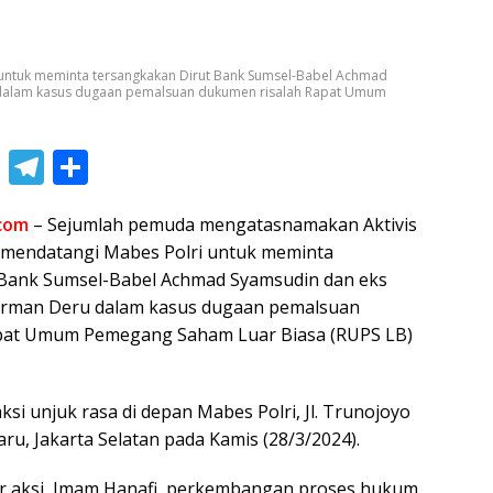
ri untuk meminta tersangkakan Dirut Bank Sumsel-Babel Achmad
dalam kasus dugaan pemalsuan dukumen risalah Rapat Umum
Li
T
S
n
el
h
.com
– Sejumlah pemuda mengatasnamakan Aktivis
e
e
ar
) mendatangi Mabes Polri untuk meminta
gr
e
 Bank Sumsel-Babel Achmad Syamsudin dan eks
a
rman Deru dalam kasus dugaan pemalsuan
m
pat Umum Pemegang Saham Luar Biasa (RUPS LB)
i unjuk rasa di depan Mabes Polri, Jl. Trunojoyo
ru, Jakarta Selatan pada Kamis (28/3/2024).
r aksi, Imam Hanafi, perkembangan proses hukum