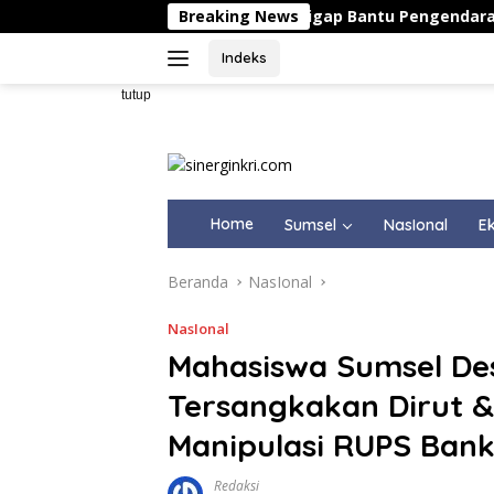
Langsung
tlantas Polresta Karawang Sigap Bantu Pengendara yang Al
Breaking News
ke
konten
Indeks
tutup
Home
Sumsel
NasIonal
Ek
Beranda
NasIonal
NasIonal
Mahasiswa Sumsel De
Tersangkakan Dirut &
Manipulasi RUPS Bank
Redaksi