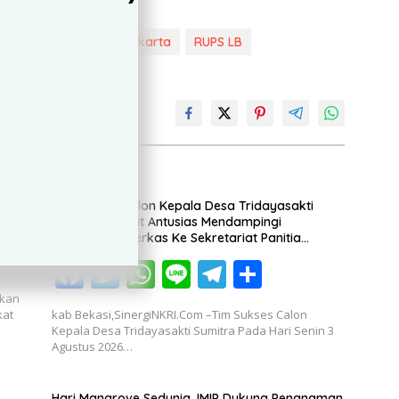
Mahasiswa Sumsel-Jakarta
RUPS LB
: Msn
Sumber Berita
Promo
Tim Sukses Calon Kepala Desa Tridayasakti
Sumitra Sangat Antusias Mendampingi
Penyerahan Berkas Ke Sekretariat Panitia
Pilkades
F
T
W
Li
T
S
ac
w
h
n
el
h
rkan
kat
kab Bekasi,SinergiNKRI.Com –Tim Sukses Calon
e
itt
at
e
e
ar
Kepala Desa Tridayasakti Sumitra Pada Hari Senin 3
Agustus 2026…
b
er
s
gr
e
o
A
a
Hari Mangrove Sedunia, IMIP Dukung Penanaman