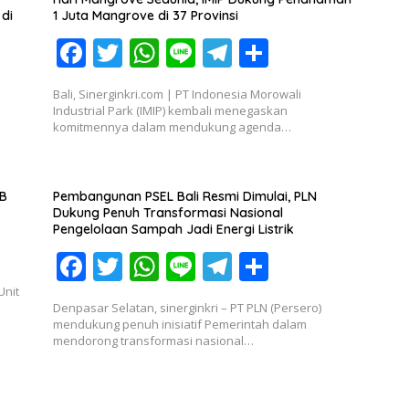
o
p
m
di
1 Juta Mangrove di 37 Provinsi
k
p
F
T
W
Li
T
S
ac
w
h
n
el
h
Bali, Sinerginkri.com | PT Indonesia Morowali
e
itt
at
e
e
ar
Industrial Park (IMIP) kembali menegaskan
komitmennya dalam mendukung agenda…
b
er
s
gr
e
o
A
a
o
p
m
JB
Pembangunan PSEL Bali Resmi Dimulai, PLN
Dukung Penuh Transformasi Nasional
k
p
Pengelolaan Sampah Jadi Energi Listrik
F
T
W
Li
T
S
ac
w
h
n
el
h
Unit
Denpasar Selatan, sinerginkri – PT PLN (Persero)
e
itt
at
e
e
ar
mendukung penuh inisiatif Pemerintah dalam
mendorong transformasi nasional…
b
er
s
gr
e
o
A
a