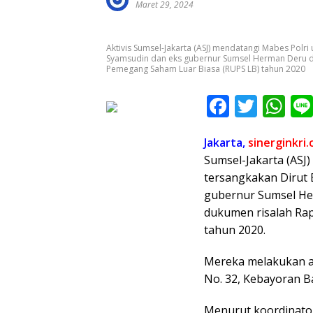
Maret 29, 2024
Aktivis Sumsel-Jakarta (ASJ) mendatangi Mabes Pol
Syamsudin dan eks gubernur Sumsel Herman Deru 
Pemegang Saham Luar Biasa (RUPS LB) tahun 2020
F
T
W
ac
w
h
Jakarta,
sinerginkri
e
itt
at
Sumsel-Jakarta (ASJ
b
er
s
tersangkakan Dirut
o
A
gubernur Sumsel He
o
p
dukumen risalah Ra
tahun 2020.
k
p
Mereka melakukan aks
No. 32, Kebayoran Ba
Menurut koordinato