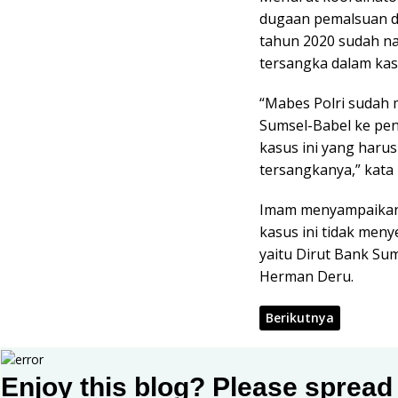
dugaan pemalsuan d
tahun 2020 sudah nai
tersangka dalam kas
“Mabes Polri sudah
Sumsel-Babel ke pen
kasus ini yang haru
tersangkanya,” kata
Imam menyampaikan,
kasus ini tidak men
yaitu Dirut Bank S
Herman Deru.
Berikutnya
Laman:
Enjoy this blog? Please spread 
1
2