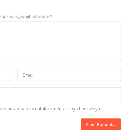
o
p
m
k
p
Ruas yang wajib ditandai
*
ada peramban ini untuk komentar saya berikutnya.