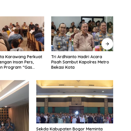
sta Karawang Perkuat
Tri Ardhianto Hadiri Acara
Lanti
dengan Insan Pers,
Pisah Sambut Kapolres Metro
Timur
an Program “Gas
Bekasi Kota
PAN M
g”
Sekda Kabupaten Bogor Meminta