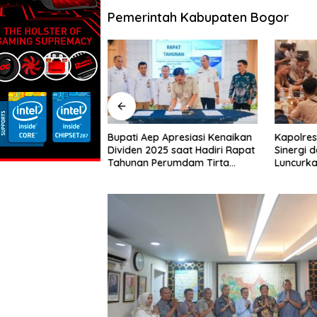
Pemerintah Kabupaten Bogor
ight Polisi
Bupati Aep Apresiasi Kenaikan
Kapolre
laku Curanmor di
Dividen 2025 saat Hadiri Rapat
Sinergi 
gerang
Tahunan Perumdam Tirta
Luncurk
Tarum
Karawan