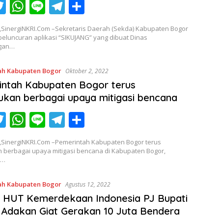
T
W
Li
T
S
c
w
h
n
el
h
,SinergiNKRI.Com –Sekretaris Daerah (Sekda) Kabupaten Bogor
itt
at
e
e
ar
eluncuran aplikasi “SIKUJANG” yang dibuat Dinas
gan…
er
s
gr
e
A
a
ah Kabupaten Bogor
Oktober 2, 2022
p
m
ntah Kabupaten Bogor terus
p
kan berbagai upaya mitigasi bencana
T
W
Li
T
S
c
w
h
n
el
h
,SinergiNKRI.Com –Pemerintah Kabupaten Bogor terus
itt
at
e
e
ar
 berbagai upaya mitigasi bencana di Kabupaten Bogor,
t…
er
s
gr
e
A
a
ah Kabupaten Bogor
Agustus 12, 2022
p
m
 HUT Kemerdekaan Indonesia PJ Bupati
p
Adakan Giat Gerakan 10 Juta Bendera