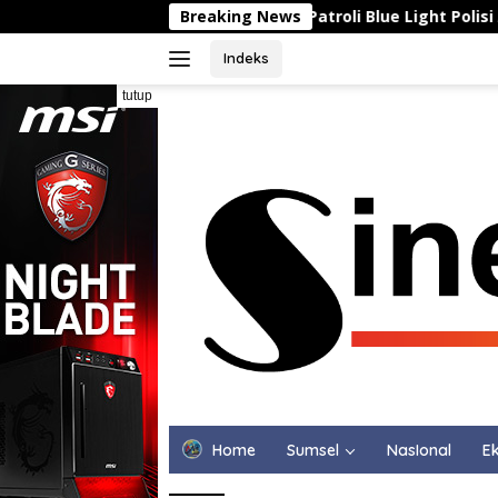
Langsung
Breaking News
Patroli Blue Light Polisi Amankan 
ke
konten
Indeks
tutup
Home
Sumsel
NasIonal
Ek