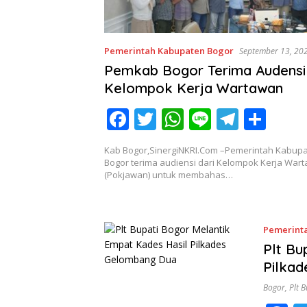
Pemerintah Kabupaten Bogor
September 13, 20
Pemkab Bogor Terima Audensi
Kelompok Kerja Wartawan
F
T
W
Li
T
S
ac
w
h
n
el
h
Kab Bogor,SinergiNKRI.Com –Pemerintah Kabup
e
itt
at
e
e
ar
Bogor terima audiensi dari Kelompok Kerja War
(Pokjawan) untuk membahas…
b
er
s
gr
e
o
A
a
o
p
m
Pemerint
k
p
Plt Bu
Pilka
Bogor
,
Plt 