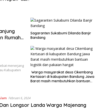
g”
anjung
Sagaranten Sukabumi Dilanda Banjir
an Rumah
Bandang
hebat menerjang
nau Kabupaten
Warga masyarakat desa Cikembang
Kertasari di kabupaten Bandung Jawa
Barat masih membutuhkan bantuan
logistik dan pakaian hangat
Alam
Februari 6, 2024
 Dan Longsor Landa Warga Majenang