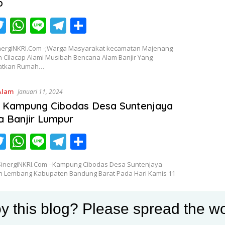
p
T
W
Li
T
S
c
w
h
n
el
h
inergiNKRI.Com -;Warga Masyarakat kecamatan Majenang
itt
at
e
e
ar
 Cilacap Alami Musibah Bencana Alam Banjir Yang
atkan Rumah…
er
s
gr
e
A
a
Alam
Januari 11, 2024
p
m
 Kampung Cibodas Desa Suntenjaya
p
a Banjir Lumpur
T
W
Li
T
S
c
w
h
n
el
h
inergiNKRI.Com –Kampung Cibodas Desa Suntenjaya
itt
at
e
e
ar
 Lembang Kabupaten Bandung Barat Pada Hari Kamis 11
er
s
gr
e
A
a
y this blog? Please spread the wo
Alam
Januari 6, 2024
p
m
an Rumah Di kampung Pengasinan