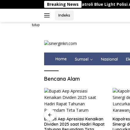
Langsung
Breaking News
Patroli Blue Light Polisi Amank
ke
konten
Indeks
tutup
Home
Sumsel
NasIonal
Ek
Bencana Alam
ight Polisi
laku Curanmor di
Bupati Aep Apresiasi Kenaikan
Kapolre
gerang
Dividen 2025 saat Hadiri Rapat
Sinergi 
Tahunan Perumdam Tirta
Luncurk