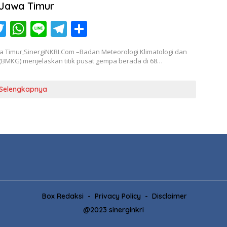
p
Jawa Timur
T
W
Li
T
S
c
w
h
n
el
h
a Timur,SinergiNKRI.Com –Badan Meteorologi Klimatologi dan
itt
at
e
e
ar
(BMKG) menjelaskan titik pusat gempa berada di 68…
er
s
gr
e
A
a
Selengkapnya
p
m
p
Box Redaksi
Privacy Policy
Disclaimer
@2023 sinerginkri