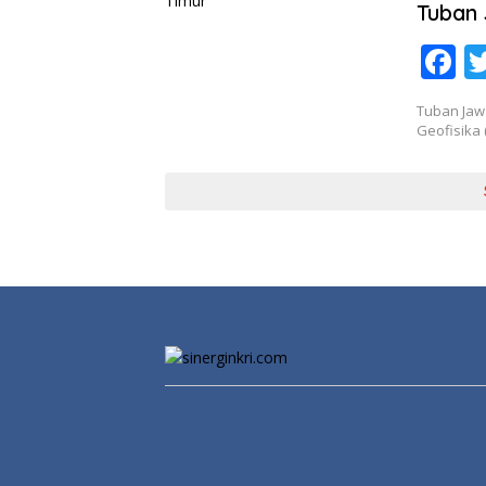
k
Tuban 
F
a
Tuban Jaw
e
Geofisika 
b
o
o
k