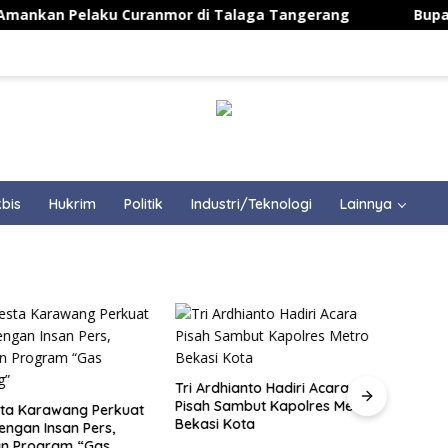
an Pelaku Curanmor di Talaga Tangerang
Bupati Aep A
bis
Hukrim
Politik
Industri/Teknologi
Lainnya
Tri Ardhianto Hadiri Acara
Lanti
Pisah Sambut Kapolres Metro
Timur
sta Karawang Perkuat
Bekasi Kota
PAN M
dengan Insan Pers,
an Program “Gas