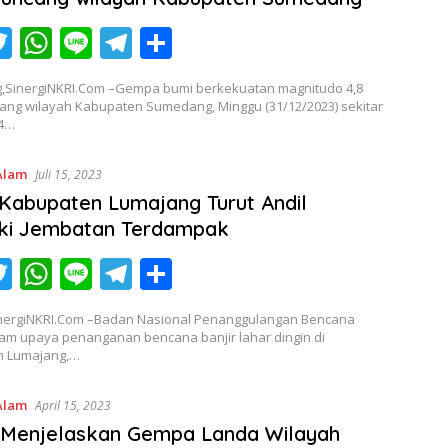
p
T
W
Li
T
S
c
w
h
n
el
h
SinergiNKRI.Com –Gempa bumi berkekuatan magnitudo 4,8
itt
at
e
e
ar
ng wilayah Kabupaten Sumedang, Minggu (31/12/2023) sekitar
34…
er
s
gr
e
A
a
Alam
Juli 15, 2023
p
m
abupaten Lumajang Turut Andil
p
iki Jembatan Terdampak
T
W
Li
T
S
c
w
h
n
el
h
nergiNKRI.Com –Badan Nasional Penanggulangan Bencana
itt
at
e
e
ar
lam upaya penanganan bencana banjir lahar dingin di
n Lumajang,…
er
s
gr
e
A
a
Alam
April 15, 2023
p
m
Menjelaskan Gempa Landa Wilayah