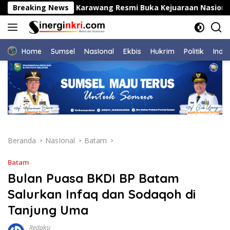
Langsung
Breaking News
Bupati Karawang Resmi Buka Kejuaraan Nasional Judo
ke
konten
Home
Sumsel
NasIonal
Ekbis
Hukrim
Politik
Indu
Beranda
NasIonal
Batam
Batam
Bulan Puasa BKDI BP Batam
Salurkan Infaq dan Sodaqoh di
Tanjung Uma
Redaksi