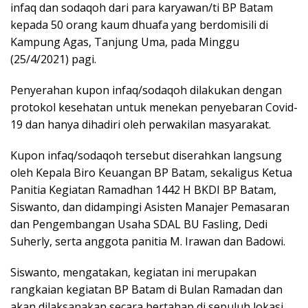
b
er
s
gr
e
infaq dan sodaqoh dari para karyawan/ti BP Batam
o
A
a
kepada 50 orang kaum dhuafa yang berdomisili di
o
p
m
Kampung Agas, Tanjung Uma, pada Minggu
(25/4/2021) pagi.
k
p
Penyerahan kupon infaq/sodaqoh dilakukan dengan
protokol kesehatan untuk menekan penyebaran Covid-
19 dan hanya dihadiri oleh perwakilan masyarakat.
Kupon infaq/sodaqoh tersebut diserahkan langsung
oleh Kepala Biro Keuangan BP Batam, sekaligus Ketua
Panitia Kegiatan Ramadhan 1442 H BKDI BP Batam,
Siswanto, dan didampingi Asisten Manajer Pemasaran
dan Pengembangan Usaha SDAL BU Fasling, Dedi
Suherly, serta anggota panitia M. Irawan dan Badowi.
Siswanto, mengatakan, kegiatan ini merupakan
rangkaian kegiatan BP Batam di Bulan Ramadan dan
akan dilaksanakan secara bertahap di sepuluh lokasi