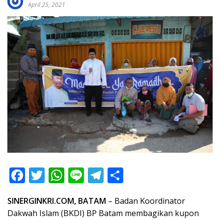
April 25, 2021
F
T
W
Li
T
S
ac
w
h
n
el
h
SINERGINKRI.COM, BATAM
– Badan Koordinator
e
itt
at
e
e
ar
Dakwah Islam (BKDI) BP Batam membagikan kupon