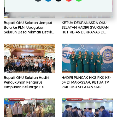
Bupati OKU Selatan Jemput
KETUA DEKRANASDA OKU
Bola ke PLN, Upayakan
SELATAN HADIRI SYUKURAN
Seluruh Desa Nikmati Listrik
HUT KE-46 DEKRANAS DI
Andal dan Terang
MAKASSAR
Bupati OKU Selatan Hadiri
HADIRI PUNCAK HKG PKK KE-
Pengukuhan Pengurus
54 DI MAKASSAR, KETUA TP
Himpunan Keluarga EX
PKK OKU SELATAN SIAP
Kewedanan Muaradua
PERKUAT SINERGI WUJUDKAN
(HIKAM) Lampung Periode
KELUARGA BERKUALITAS
2026–2031 Lampung Periode
MENUJU INDONESIA EMAS
2026
2045