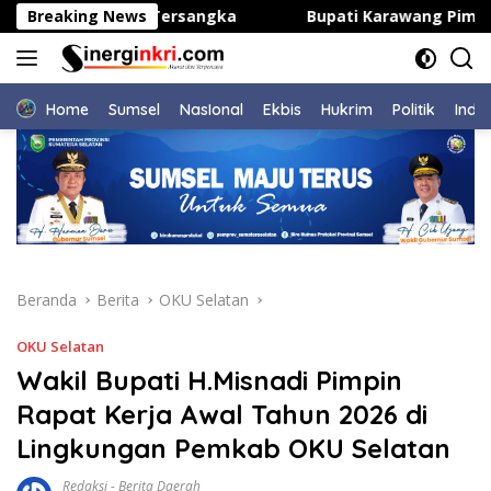
Langsung
Dua Orang Tersangka
Breaking News
Bupati Karawang Pimpin Penert
ke
konten
Home
Sumsel
NasIonal
Ekbis
Hukrim
Politik
Indu
Beranda
Berita
OKU Selatan
OKU Selatan
Wakil Bupati H.Misnadi Pimpin
Rapat Kerja Awal Tahun 2026 di
Lingkungan Pemkab OKU Selatan
Redaksi
-
Berita Daerah