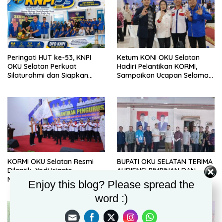
Peringati HUT ke-53, KNPI
Ketum KONI OKU Selatan
OKU Selatan Perkuat
Hadiri Pelantikan KORMI,
Silaturahmi dan Siapkan
Sampaikan Ucapan Selamat
Program Strategis Menuju
kepada Pengurus Baru
2027
BUPATI OKU SELATAN TERIMA
KORMI OKU Selatan Resmi
AUDIENSI PIMPINAN DAN
Dilantik, Yodi Irianto
ANGGOTA DPRD PROVINSI
Nahkodai Kepengurusan
Enjoy this blog? Please spread the
SUMSEL DAPIL V
2026–2030
word :)