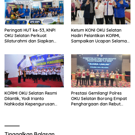
Peringati HUT ke-53, KNPI
Ketum KONI OKU Selatan
OKU Selatan Perkuat
Hadiri Pelantikan KORMI,
Silaturahmi dan Siapkan
Sampaikan Ucapan Selamat
Program Strategis Menuju
kepada Pengurus Baru
2027
KORMI OKU Selatan Resmi
Prestasi Gemilang! Polres
Dilantik, Yodi Irianto
OKU Selatan Borong Empat
Nahkodai Kepengurusan
Penghargaan dan Rebut
2026–2030
Juara Umum Polda Sumsel
Tinggalkan Balasan