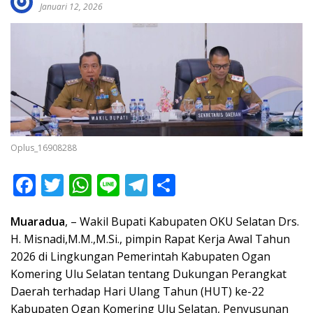
Januari 12, 2026
Oplus_16908288
F
T
W
Li
T
S
ac
w
h
n
el
h
Muaradua
, – Wakil Bupati Kabupaten OKU Selatan Drs.
e
itt
at
e
e
ar
H. Misnadi,M.M.,M.Si., pimpin Rapat Kerja Awal Tahun
b
er
s
gr
e
2026 di Lingkungan Pemerintah Kabupaten Ogan
o
A
a
Komering Ulu Selatan tentang Dukungan Perangkat
o
p
m
Daerah terhadap Hari Ulang Tahun (HUT) ke-22
Kabupaten Ogan Komering Ulu Selatan, Penyusunan