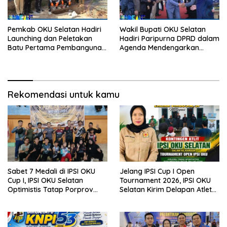
Pemkab OKU Selatan Hadiri
Wakil Bupati OKU Selatan
Launching dan Peletakan
Hadiri Paripurna DPRD dalam
Batu Pertama Pembangunan
Agenda Mendengarkan
Rumah Korban Bencana
Pandangan Umum Fraksi
Alam
Terhadap Raperda
Pertanggungjawaban APBD
TA 2025
Rekomendasi untuk kamu
Sabet 7 Medali di IPSI OKU
Jelang IPSI Cup I Open
Cup I, IPSI OKU Selatan
Tournament 2026, IPSI OKU
Optimistis Tatap Porprov
Selatan Kirim Delapan Atlet
Sumsel
Terbaik ke Baturaja