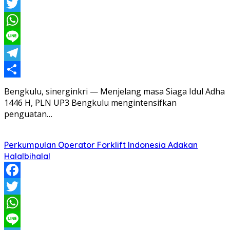
Facebook
Twitter
WhatsApp
Line
Telegram
Share
Bengkulu, sinerginkri — Menjelang masa Siaga Idul Adha
1446 H, PLN UP3 Bengkulu mengintensifkan
penguatan…
Perkumpulan Operator Forklift Indonesia Adakan
Halalbihalal
Facebook
Twitter
WhatsApp