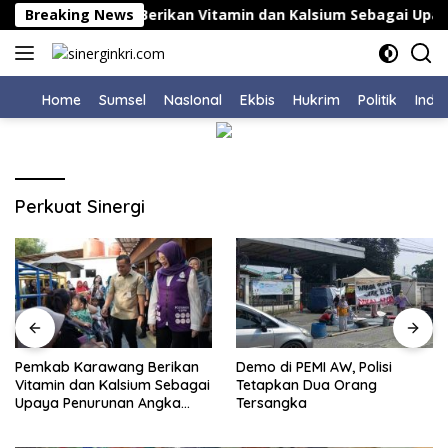
Langsung
mkab Karawang Berikan Vitamin dan Kalsium Sebagai Upaya 
Breaking News
ke
konten
Home
Sumsel
NasIonal
Ekbis
Hukrim
Politik
Indu
Perkuat Sinergi
Pemkab Karawang Berikan
Demo di PEMI AW, Polisi
Vitamin dan Kalsium Sebagai
Tetapkan Dua Orang
Upaya Penurunan Angka
Tersangka
Stunting Secara Serentak di
30 Kecamatan