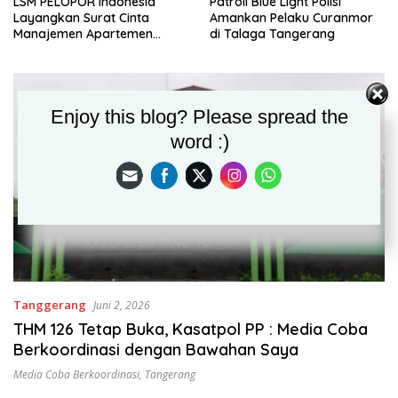
LSM PELOPOR Indonesia
Patroli Blue Light Polisi
Layangkan Surat Cinta
Amankan Pelaku Curanmor
Manajemen Apartemen
di Talaga Tangerang
Ecohome Citra Raya
Enjoy this blog? Please spread the
word :)
Tanggerang
Juni 2, 2026
THM 126 Tetap Buka, Kasatpol PP : Media Coba
Berkoordinasi dengan Bawahan Saya
Media Coba Berkoordinasi
,
Tangerang