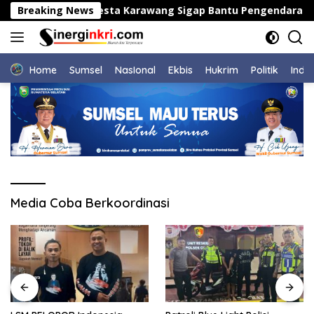
Langsung
Satlantas Polresta Karawang Sigap Bantu Pengendara yan
Breaking News
ke
konten
Home
Sumsel
NasIonal
Ekbis
Hukrim
Politik
Indu
Media Coba Berkoordinasi