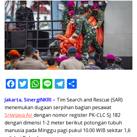
F
T
W
Li
T
S
ac
w
h
n
el
h
Jakarta, SinergiNKRI –
Tim Search and Rescue (SAR)
e
itt
at
e
e
ar
menemukan dugaan serpihan bagian pesawat
b
er
s
gr
e
Sriwijaya Air
dengan nomor register PK-CLC SJ 182
o
A
a
dengan dimensi 1-2 meter berikut potongan tubuh
o
p
m
manusia pada Minggu pagi pukul 10.00 WIB sekitar 1,6