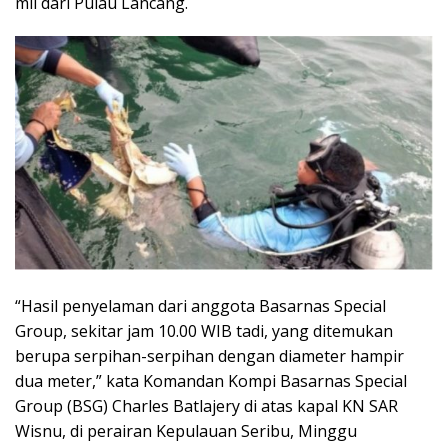
mil dari Pulau Lancang.
k
p
“Hasil penyelaman dari anggota Basarnas Special
Group, sekitar jam 10.00 WIB tadi, yang ditemukan
berupa serpihan-serpihan dengan diameter hampir
dua meter,” kata Komandan Kompi Basarnas Special
Group (BSG) Charles Batlajery di atas kapal KN SAR
Wisnu, di perairan Kepulauan Seribu, Minggu