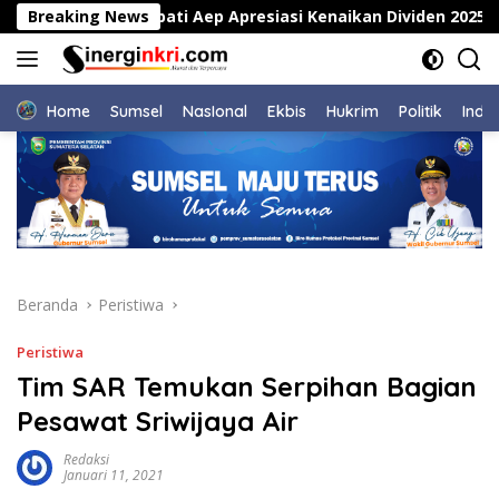
Langsung
ang
Breaking News
Bupati Aep Apresiasi Kenaikan Dividen 2025 saat
ke
konten
Home
Sumsel
NasIonal
Ekbis
Hukrim
Politik
Indu
Beranda
Peristiwa
Peristiwa
Tim SAR Temukan Serpihan Bagian
Pesawat Sriwijaya Air
Redaksi
Januari 11, 2021