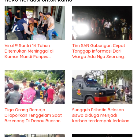
Viral !!! Santri 14 Tahun
Tim SAR Gabungan Cepat
Ditemukan Meninggal di
Tanggap Informasi Dari
Kamar Mandi Ponpes
Warga Ada Nya Seorang
Raudlatul Qur’an OKU
Anak Yang Di Duga
Selatan
Tenggelam Di Bantaran
Kalijambe Wilayah Desa
Mekarsari
Tiga Orang Remaja
Sungguh Prihatin Belasan
Dilaporkan Tenggelam Saat
siswa diduga menjadi
Berenang Di Danau Buaran
korban terdampak ledakan
Desa Lambangsari
yang terjadi di masjid di
Kecamatan Tambun Selatan
SMAN 72 Kelapa Gading