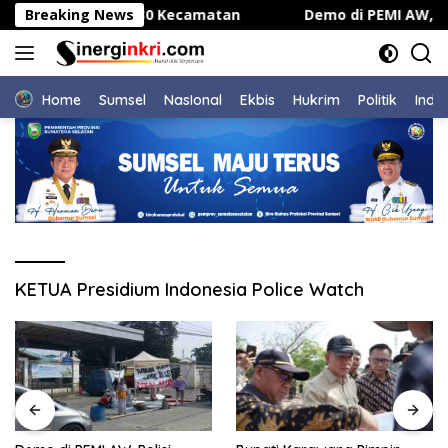
Langsung
ara Serentak di 30 Kecamatan
Breaking News
Demo di PEMI AW, Pol
ke
konten
Home
Sumsel
NasIonal
Ekbis
Hukrim
Politik
Indu
KETUA Presidium Indonesia Police Watch