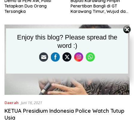
Demo di PEMI AW, Polisi
Bupati Karawang Pimpin
Tetapkan Dua Orang
Penertiban Bangli di GT
Tersangka
Karawang Timur, Wujud dari
Komitmen Penataan
Kawasan
Enjoy this blog? Please spread the
word :)
Daerah
Juni 16, 2021
KETUA Presidium Indonesia Police Watch Tutup
Usia